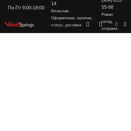
(904) 631-
14
55-88
Пн-Пт 9:00-18:00
Вячеслав:
Роман:
Оформление, наличие,
склад,
статус, доставка
отправка