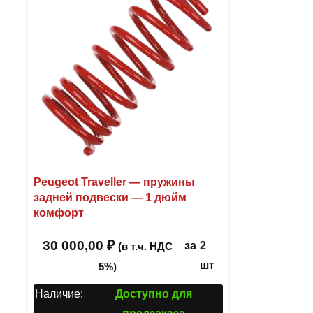
Peugeot Traveller — пружины
задней подвески — 1 дюйм
комфорт
30 000,00
₽
за
2
(в т.ч. НДС
шт
5%)
Наличие:
Доступно для