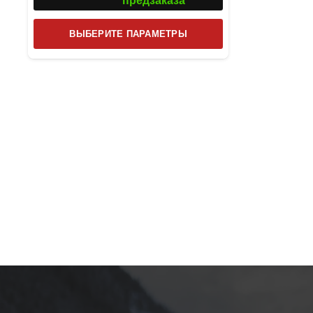
предзаказа
Этот
ВЫБЕРИТЕ ПАРАМЕТРЫ
товар
имеет
несколько
вариаций.
Опции
можно
выбрать
на
странице
товара.