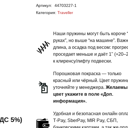
Артикул:
44703227-1
Traveller
Категория:
Traveller
-
пружины
передней
Наши пружины могут быть короче 
подвески
руках”, но выше “на машине”. Важ
длина, а осадка под весом: прогре
-
проседает меньше и даёт 1" (+20–
1
к клиренсу/лифту подвески.
дюйм
комфорт
Порошковая покраска — только
красный или чёрный. Цвет пружин
уточняйте у менеджера.
Желаемы
цвет укажите в поле «Доп.
информация».
Удобная и безопасная онлайн опла
 НДС 5%)
T‑Pay, SberPay, MIR Pay, СБП,
банковскими картами, а так же опл