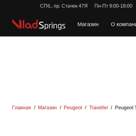
СПб., пр. Стачек 47Я
Пн-Пт 9:00-18:00
Магазин
О компан
Главная
/
Магазин
/
Peugeot
/
Traveller
/
Peugeot 
ПРУЖ