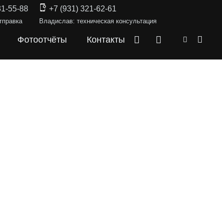
31-55-88
+7 (931) 321-62-61
тправка
Владислав: техническая консультация
Фотоотчёты
Контакты
СКИ —