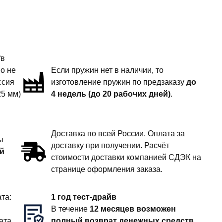
“в
но не
Если пружин нет в наличии, то
ссия
изготовление пружин по предзаказу
до
25 мм)
4 недель (до 20 рабочих дней)
.
Доставка по всей России. Оплата за
ы
доставку при получении. Расчёт
й
стоимости доставки компанией СДЭК на
странице оформления заказа.
та:
1 год тест-драйв
В течение
12 месяцев возможен
ата
полный возврат денежных средств