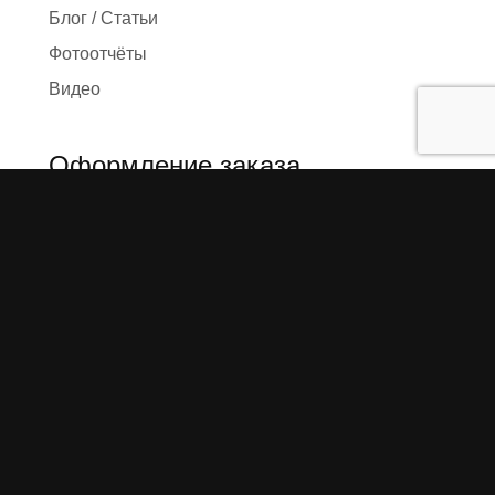
Блог / Статьи
Фотоотчёты
Видео
Оформление заказа
Необходимые данные
Сроки изготовления
Упаковка заказа
Доставка
Оплата
О компании
Предыстория