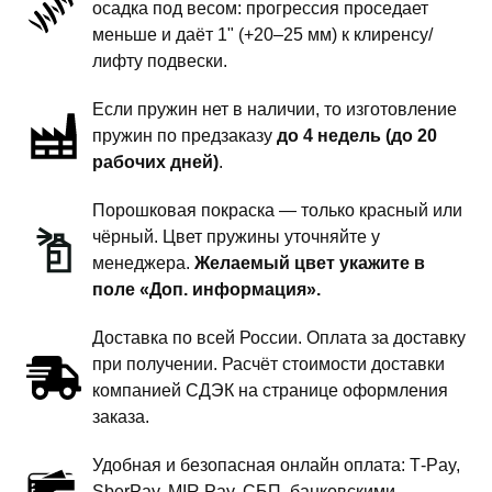
осадка под весом: прогрессия проседает
-
меньше и даёт 1" (+20–25 мм) к клиренсу/
1
лифту подвески.
дюйм
Если пружин нет в наличии, то изготовление
комфорт
пружин по предзаказу
до 4 недель (до 20
рабочих дней)
.
Порошковая покраска — только красный или
чёрный. Цвет пружины уточняйте у
менеджера.
Желаемый цвет укажите в
поле «Доп. информация».
Доставка по всей России. Оплата за доставку
при получении. Расчёт стоимости доставки
компанией СДЭК на странице оформления
заказа.
Удобная и безопасная онлайн оплата: T‑Pay,
SberPay, MIR Pay, СБП, банковскими