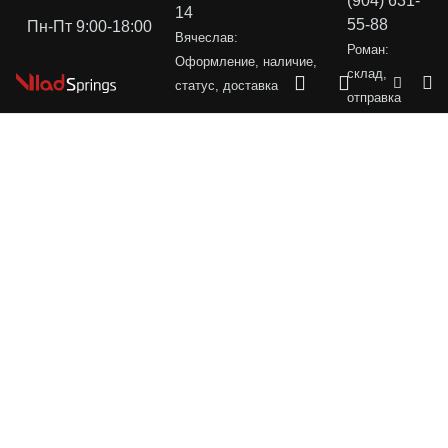
(904) 631-
14
55-88
Пн-Пт 9:00-18:00
Вячеслав:
Роман:
Оформление, наличие,
склад,
статус, доставка
отправка