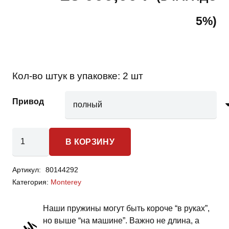
5%)
Кол-во штук в упаковке:
2 шт
Привод
Количество
В КОРЗИНУ
товара
Opel
Артикул:
80144292
Monterey
Категория:
Monterey
-
пружины
Наши пружины могут быть короче “в руках”,
задней
но выше “на машине”. Важно не длина, а
подвески