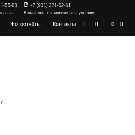
31-55-88
+7 (931) 321-62-61
тправка
Владислав: техническая консультация
Фотоотчёты
Контакты
рт
СКИ —