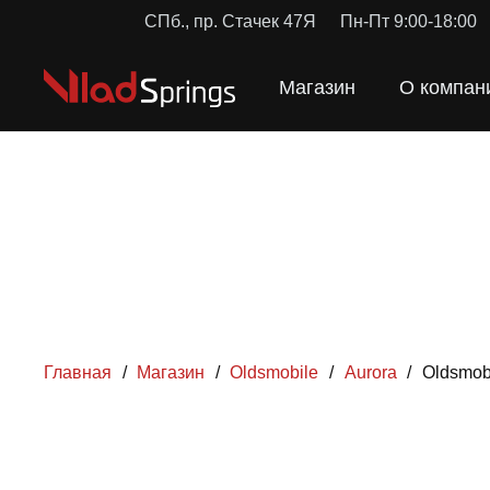
СПб., пр. Стачек 47Я
Пн-Пт 9:00-18:00
Магазин
О компан
Главная
/
Магазин
/
Oldsmobile
/
Aurora
/
Oldsmob
ПРУЖ