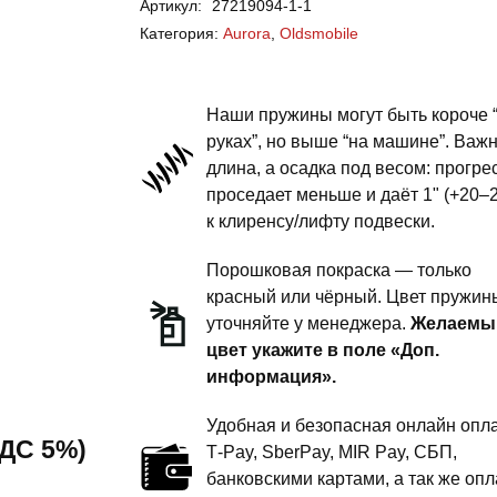
Артикул:
27219094-1-1
Aurora
Категория:
Aurora
,
Oldsmobile
-
пружины
передней
Наши пружины могут быть короче 
подвески
руках”, но выше “на машине”. Важ
длина, а осадка под весом: прогре
-
проседает меньше и даёт 1" (+20–
1
к клиренсу/лифту подвески.
дюйм
комфорт
Порошковая покраска — только
красный или чёрный. Цвет пружин
уточняйте у менеджера.
Желаемы
цвет укажите в поле «Доп.
информация».
Удобная и безопасная онлайн опла
 НДС 5%)
T‑Pay, SberPay, MIR Pay, СБП,
банковскими картами, а так же опл