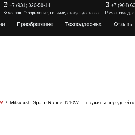
+7 (931) 326-58-14
+7 (904) 6
Вячеслав: Оформление, наличие, статус, доставка
Роман: склад, о
ии
Приобретение
Техподдержка
Отзывы
0W
/
Mitsubishi Space Runner N10W — пружины передней п
ИНЫ ПОДВЕ