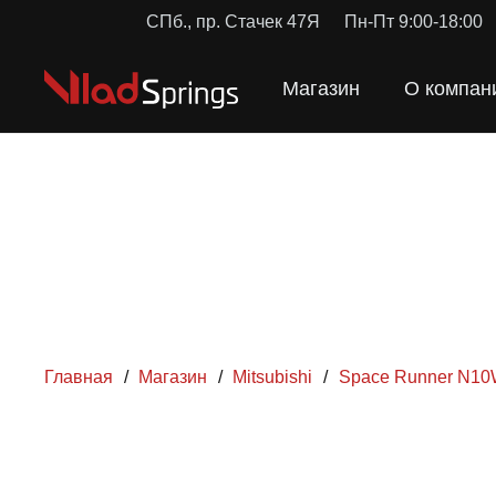
СПб., пр. Стачек 47Я
Пн-Пт 9:00-18:00
Магазин
О компан
Главная
/
Магазин
/
Mitsubishi
/
Space Runner N1
ПРУЖ