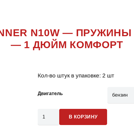
E RUNNER
RUNNER N10W — ПРУЖИНЫ
— 1 ДЮЙМ КОМФОРТ
Кол-во штук в упаковке:
2 шт
Двигатель
Количество
В КОРЗИНУ
товара
Mitsubishi