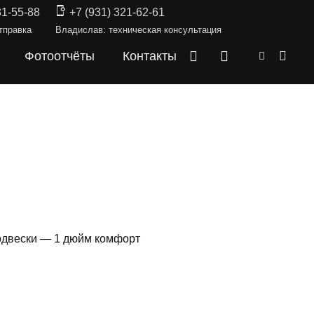
31-55-88
+7 (931) 321-62-61
тправка
Владислав: техническая консультация
Фотоотчёты
Контакты
одвески — 1 дюйм комфорт
СКИ —