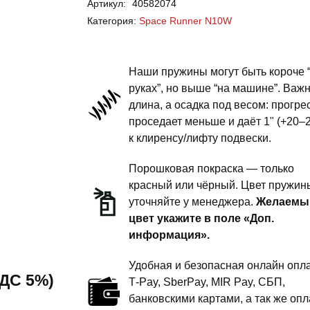
Артикул:
40582074
Space
Категория:
Space Runner N10W
Runner
N10W
-
Наши пружины могут быть короче 
пружины
руках”, но выше “на машине”. Важ
длина, а осадка под весом: прогре
передней
проседает меньше и даёт 1" (+20–
подвески
к клиренсу/лифту подвески.
-
1
Порошковая покраска — только
дюйм
красный или чёрный. Цвет пружин
уточняйте у менеджера.
Желаемы
комфорт
цвет укажите в поле «Доп.
информация».
Удобная и безопасная онлайн опла
 НДС 5%)
T‑Pay, SberPay, MIR Pay, СБП,
банковскими картами, а так же опл