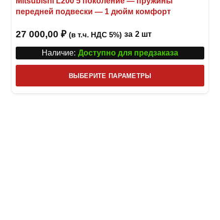
Mitsubishi L200 5 поколение — пружины
передней подвески — 1 дюйм комфорт
27 000,00
₽
за
2 шт
(в т.ч. НДС 5%)
Наличие:
Доступно для предзаказа
Этот
ВЫБЕРИТЕ ПАРАМЕТРЫ
това
имее
неск
вари
Опци
можн
выбр
на
стра
товар