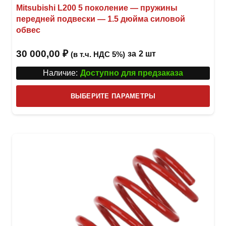
Mitsubishi L200 5 поколение — пружины
передней подвески — 1.5 дюйма силовой
обвес
30 000,00
₽
за
2 шт
(в т.ч. НДС 5%)
Наличие:
Доступно для предзаказа
Этот
ВЫБЕРИТЕ ПАРАМЕТРЫ
това
имее
неск
вари
Опци
можн
выбр
на
стра
товар