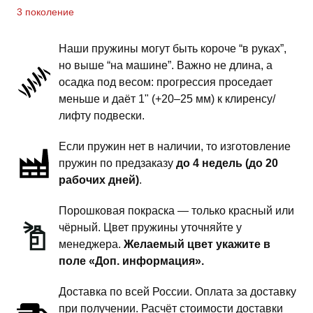
Sport
3 поколение
2/3
-
Наши пружины могут быть короче “в руках”,
пружины
но выше “на машине”. Важно не длина, а
задней
осадка под весом: прогрессия проседает
подвески
меньше и даёт 1" (+20–25 мм) к клиренсу/
-
лифту подвески.
1.5
Если пружин нет в наличии, то изготовление
дюйма
пружин по предзаказу
до 4 недель (до 20
комфорт
рабочих дней)
.
Порошковая покраска — только красный или
чёрный. Цвет пружины уточняйте у
менеджера.
Желаемый цвет укажите в
поле «Доп. информация».
Доставка по всей России. Оплата за доставку
при получении. Расчёт стоимости доставки