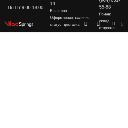
(904) 631-
14
55-88
Пн-Пт 9:00-18:00
Вячеслав:
Роман:
Оформление, наличие,
склад,
статус, доставка
отправка