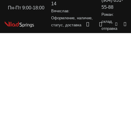
(904) 631-
14
55-88
Пн-Пт 9:00-18:00
Вячеслав:
Роман:
Оформление, наличие,
склад,
статус, доставка
отправка