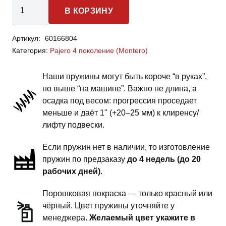
Количество
В КОРЗИНУ
товара
Mitsubishi
Артикул:
60166804
Pajero
Категория:
Pajero 4 поколение (Montero)
4
(Montero)-
Наши пружины могут быть короче “в руках”,
пружины
но выше “на машине”. Важно не длина, а
задней
осадка под весом: прогрессия проседает
подвески
меньше и даёт 1" (+20–25 мм) к клиренсу/
-
лифту подвески.
1.5
Если пружин нет в наличии, то изготовление
дюйма
пружин по предзаказу
до 4 недель (до 20
силовой
рабочих дней)
.
обвес
Порошковая покраска — только красный или
чёрный. Цвет пружины уточняйте у
менеджера.
Желаемый цвет укажите в