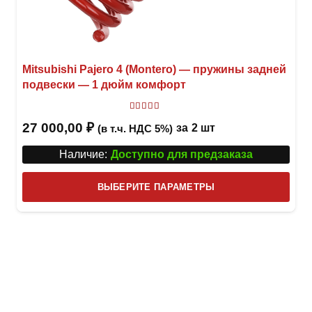
Mitsubishi Pajero 4 (Montero) — пружины задней
подвески — 1 дюйм комфорт
Оценка
5.00
из 5
27 000,00
₽
за
2 шт
(в т.ч. НДС 5%)
Наличие:
Доступно для предзаказа
Этот
ВЫБЕРИТЕ ПАРАМЕТРЫ
това
имее
неск
вари
Опци
можн
выбр