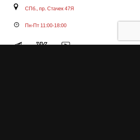
СПб., пр. Стачек 47Я
Пн-Пт 11:00-18:00
Продукция
О пружинах
Замена по гарантии
Гарантийные обязательства
Заказ на изготовление пружин
Рекламация
Блог / Статьи
Фотоотчёты