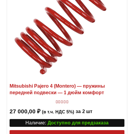
Mitsubishi Pajero 4 (Montero) — пружины
передней подвески — 1 дюйм комфорт
Оценка
5.00
из 5
27 000,00
₽
за
2 шт
(в т.ч. НДС 5%)
Наличие:
Доступно для предзаказа
Этот