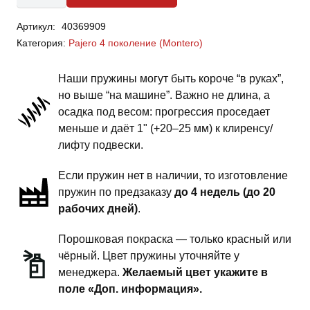
Mitsubishi
Артикул:
40369909
Pajero
Категория:
Pajero 4 поколение (Montero)
4
(Montero)-
Наши пружины могут быть короче “в руках”,
пружины
но выше “на машине”. Важно не длина, а
передней
осадка под весом: прогрессия проседает
подвески
меньше и даёт 1" (+20–25 мм) к клиренсу/
-
лифту подвески.
сток
Если пружин нет в наличии, то изготовление
комфорт
пружин по предзаказу
до 4 недель (до 20
рабочих дней)
.
Порошковая покраска — только красный или
чёрный. Цвет пружины уточняйте у
менеджера.
Желаемый цвет укажите в
поле «Доп. информация».