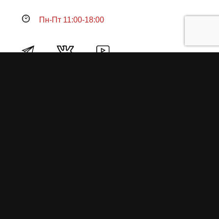
Пн-Пт 11:00-18:00
Продукция
О пружинах
Замена по гарантии
Гарантийные обязательства
Заказ на изготовление пружин
Рекламация
Блог / Статьи
Фотоотчёты
Видео