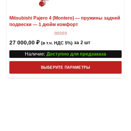
Mitsubishi Pajero 4 (Montero) — пружины задней
подвески — 1 дюйм комфорт
Оценка
5.00
из 5
27 000,00
₽
за
2 шт
(в т.ч. НДС 5%)
Наличие:
Доступно для предзаказа
Этот
ВЫБЕРИТЕ ПАРАМЕТРЫ
това
имее
неск
вари
Опци
можн
выбр
на