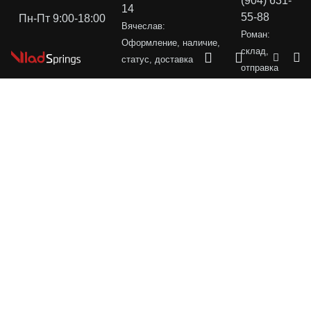
(904) 631-
14
55-88
Пн-Пт 9:00-18:00
Вячеслав:
Роман:
Оформление, наличие,
склад,
статус, доставка
отправка