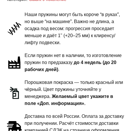
9
поколение
Наши пружины могут быть короче “в руках”,
-
но выше “на машине”. Важно не длина, а
пружины
осадка под весом: прогрессия проседает
задней
меньше и даёт 1" (+20–25 мм) к клиренсу/
подвески
лифту подвески.
-
Если пружин нет в наличии, то изготовление
1
пружин по предзаказу
до 4 недель (до 20
дюйм
рабочих дней)
.
комфорт
Порошковая покраска — только красный или
чёрный. Цвет пружины уточняйте у
менеджера.
Желаемый цвет укажите в
поле «Доп. информация».
Доставка по всей России. Оплата за доставку
при получении. Расчёт стоимости доставки
компанией СДЭК на странице оформления