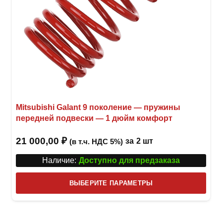
Mitsubishi Galant 9 поколение — пружины
передней подвески — 1 дюйм комфорт
21 000,00
₽
за
2 шт
(в т.ч. НДС 5%)
Наличие:
Доступно для предзаказа
Этот
ВЫБЕРИТЕ ПАРАМЕТРЫ
това
имее
неск