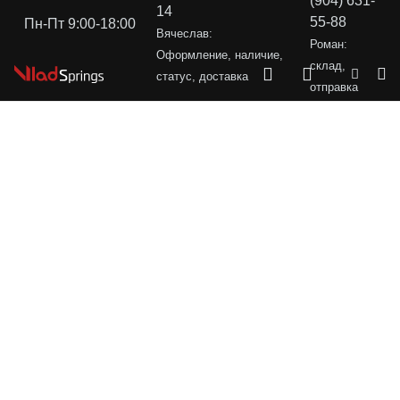
(904) 631-
14
55-88
Пн-Пт 9:00-18:00
Вячеслав:
Роман:
Оформление, наличие,
склад,
статус, доставка
отправка