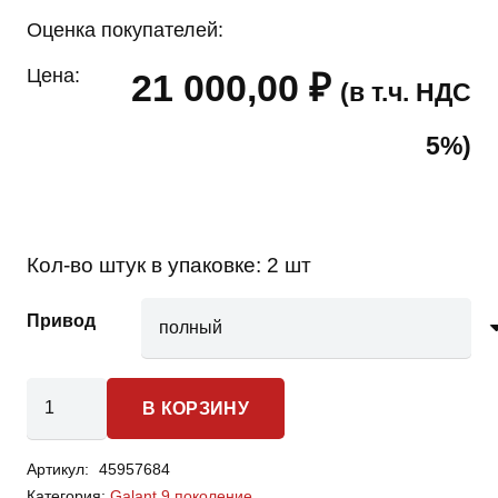
Оценка покупателей:
Цена:
21 000,00
₽
(в т.ч. НДС
5%)
Кол-во штук в упаковке:
2 шт
Привод
Количество
В КОРЗИНУ
товара
Mitsubishi
Артикул:
45957684
Galant
Категория:
Galant 9 поколение