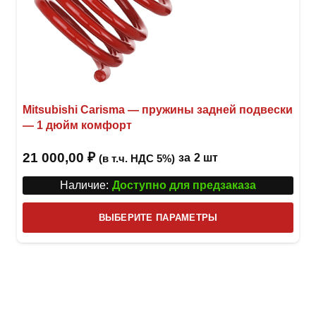
Mitsubishi Carisma — пружины задней подвески
— 1 дюйм комфорт
21 000,00
₽
за
2 шт
(в т.ч. НДС 5%)
Наличие:
Доступно для предзаказа
Этот
ВЫБЕРИТЕ ПАРАМЕТРЫ
това
имее
неск
вари
Опци