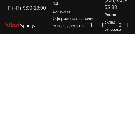
(904) 631-
14
55-88
Пн-Пт 9:00-18:00
Вячеслав:
Роман:
Оформление, наличие,
склад,
статус, доставка
отправка