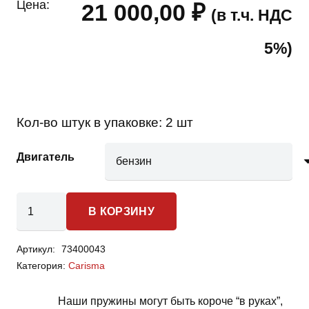
Цена:
21 000,00
₽
(в т.ч. НДС
5%)
Кол-во штук в упаковке:
2 шт
Двигатель
Количество
В КОРЗИНУ
товара
Mitsubishi
Артикул:
73400043
Carisma
Категория:
Carisma
-
пружины
Наши пружины могут быть короче “в руках”,
передней