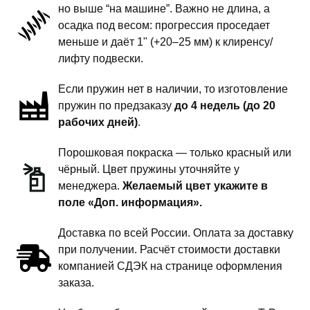
но выше “на машине”. Важно не длина, а
подвески
осадка под весом: прогрессия проседает
-
меньше и даёт 1" (+20–25 мм) к клиренсу/
1
лифту подвески.
дюйм
Если пружин нет в наличии, то изготовление
комфорт
пружин по предзаказу
до 4 недель (до 20
рабочих дней)
.
Порошковая покраска — только красный или
чёрный. Цвет пружины уточняйте у
менеджера.
Желаемый цвет укажите в
поле «Доп. информация».
Доставка по всей России. Оплата за доставку
при получении. Расчёт стоимости доставки
компанией СДЭК на странице оформления
заказа.