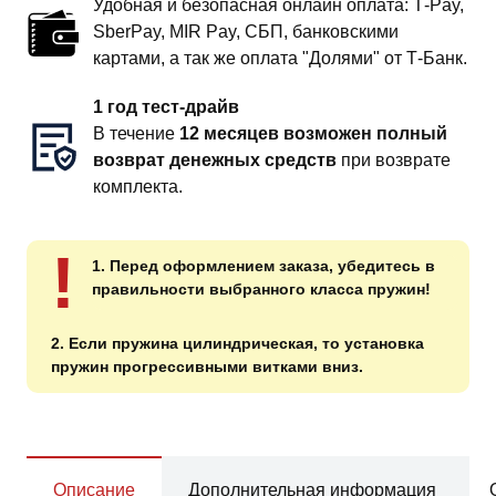
Удобная и безопасная онлайн оплата: T‑Pay,
SberPay, MIR Pay, СБП, банковскими
картами, а так же оплата "Долями" от Т-Банк.
1 год тест-драйв
В течение
12 месяцев возможен полный
возврат денежных средств
при возврате
комплекта.
!
1. Перед оформлением заказа, убедитесь в
правильности выбранного класса пружин!
2. Если пружина цилиндрическая, то установка
пружин прогрессивными витками вниз.
Описание
Дополнительная информация