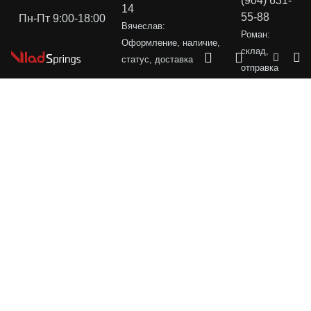
(904) 631-
14
55-88
Пн-Пт 9:00-18:00
Вячеслав:
Роман:
Оформление, наличие,
склад,
статус, доставка
отправка