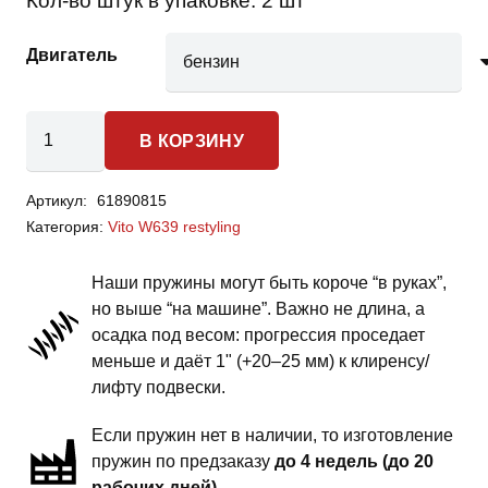
Кол-во штук в упаковке:
2 шт
Двигатель
Количество
В КОРЗИНУ
товара
Mercedes-
Артикул:
61890815
Benz
Категория:
Vito W639 restyling
Vito
W639
Наши пружины могут быть короче “в руках”,
restyling
но выше “на машине”. Важно не длина, а
-
осадка под весом: прогрессия проседает
пружины
меньше и даёт 1" (+20–25 мм) к клиренсу/
передней
лифту подвески.
подвески
Если пружин нет в наличии, то изготовление
-
пружин по предзаказу
до 4 недель (до 20
1.5
рабочих дней)
.