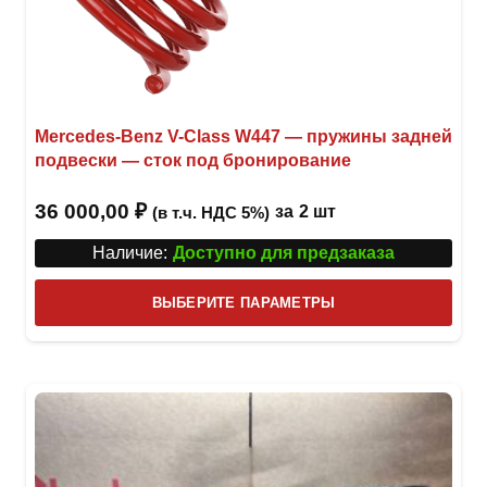
Mercedes-Benz V-Class W447 — пружины задней
подвески — сток под бронирование
36 000,00
₽
за
2 шт
(в т.ч. НДС 5%)
Наличие:
Доступно для предзаказа
Этот
ВЫБЕРИТЕ ПАРАМЕТРЫ
това
имее
неск
вари
Опци
можн