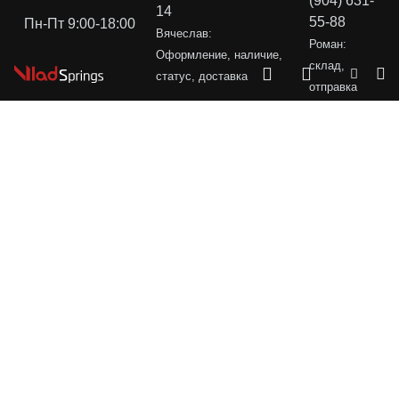
(904) 631-
14
55-88
Пн-Пт 9:00-18:00
Вячеслав:
Роман:
Оформление, наличие,
склад,
статус, доставка
отправка