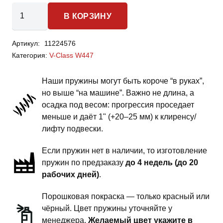
Количество
В КОРЗИНУ
товара
Mercedes-
Артикул:
11224576
Benz
Категория:
V-Class W447
V-
Class
Наши пружины могут быть короче “в руках”,
W447
но выше “на машине”. Важно не длина, а
-
осадка под весом: прогрессия проседает
пружины
меньше и даёт 1" (+20–25 мм) к клиренсу/
передней
лифту подвески.
подвески
Если пружин нет в наличии, то изготовление
-
пружин по предзаказу
до 4 недель (до 20
сток
рабочих дней)
.
под
бронирование
Порошковая покраска — только красный или
чёрный. Цвет пружины уточняйте у
менеджера.
Желаемый цвет укажите в