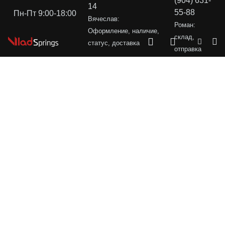
(904) 631-
14
55-88
Пн-Пт 9:00-18:00
Вячеслав:
Роман:
Оформление, наличие,
склад,
статус, доставка
отправка