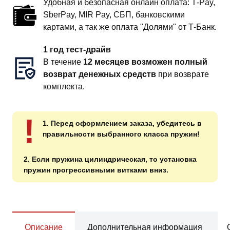
Удобная и безопасная онлайн оплата: T‑Pay,
SberPay, MIR Pay, СБП, банковскими
картами, а так же оплата "Долями" от Т-Банк.
1 год тест-драйв
В течение
12 месяцев возможен полный
возврат денежных средств
при возврате
комплекта.
!
1. Перед оформлением заказа, убедитесь в
правильности выбранного класса пружин!
2. Если пружина цилиндрическая, то установка
пружин прогрессивными витками вниз.
Описание
Дополнительная информация