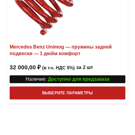
Mercedes Benz Unimog — пружины задней
подвески — 1 дюйм комфорт
32 000,00
₽
за
2 шт
(в т.ч. НДС 5%)
Наличие:
Доступно для предзаказа
Этот
ВЫБЕРИТЕ ПАРАМЕТРЫ
това
имее
неск
вари
Опци