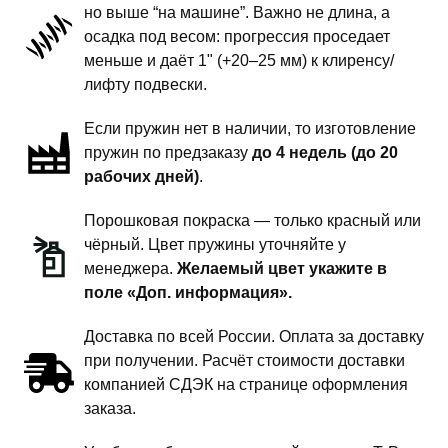
но выше “на машине”. Важно не длина, а
передней
осадка под весом: прогрессия проседает
подвески
меньше и даёт 1" (+20–25 мм) к клиренсу/
-
лифту подвески.
1
Если пружин нет в наличии, то изготовление
дюйм
пружин по предзаказу
до 4 недель (до 20
комфорт
рабочих дней)
.
Порошковая покраска — только красный или
чёрный. Цвет пружины уточняйте у
менеджера.
Желаемый цвет укажите в
поле «Доп. информация».
Доставка по всей России. Оплата за доставку
при получении. Расчёт стоимости доставки
компанией СДЭК на странице оформления
заказа.