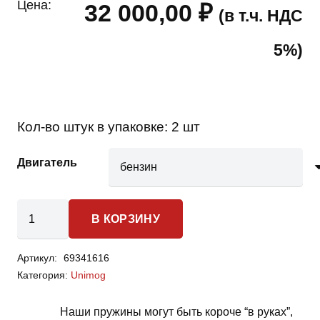
Цена:
32 000,00
₽
(в т.ч. НДС
5%)
Кол-во штук в упаковке:
2 шт
Двигатель
Количество
В КОРЗИНУ
товара
Mercedes
Артикул:
69341616
Benz
Категория:
Unimog
Unimog
-
Наши пружины могут быть короче “в руках”,
пружины