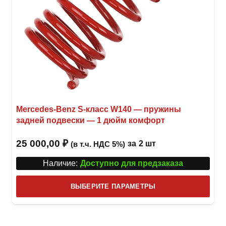
Mercedes-Benz S-класс W140 — пружины
задней подвески — 1 дюйм комфорт
25 000,00
₽
за
2 шт
(в т.ч. НДС 5%)
Наличие:
Доступно для предзаказа
Этот
ВЫБЕРИТЕ ПАРАМЕТРЫ
това
имее
неск