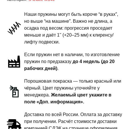
S-
класс
Наши пружины могут быть короче “в руках”,
W140
но выше “на машине”. Важно не длина, а
-
осадка под весом: прогрессия проседает
пружины
меньше и даёт 1" (+20–25 мм) к клиренсу/
передней
лифту подвески.
подвески
Если пружин нет в наличии, то изготовление
-
пружин по предзаказу
до 4 недель (до 20
1
рабочих дней)
.
дюйм
комфорт
Порошковая покраска — только красный или
чёрный. Цвет пружины уточняйте у
менеджера.
Желаемый цвет укажите в
поле «Доп. информация».
Доставка по всей России. Оплата за доставку
при получении. Расчёт стоимости доставки
компанией СДЭК на странице оформления