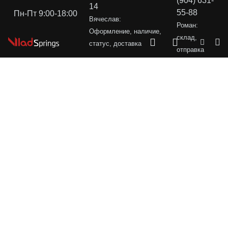
(904) 631-
14
55-88
Пн-Пт 9:00-18:00
Вячеслав:
Роман:
Оформление, наличие,
склад,
статус, доставка
отправка