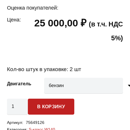
Оценка покупателей:
Цена:
25 000,00
₽
(в т.ч. НДС
5%)
Кол-во штук в упаковке:
2 шт
Двигатель
Количество
В КОРЗИНУ
товара
Mercedes-
Артикул:
75649126
Benz
Категория:
S-класс W140