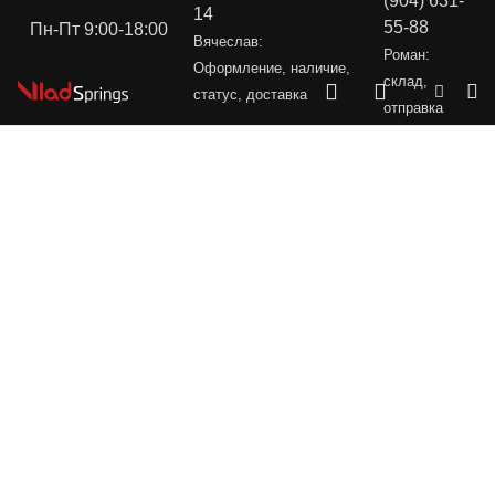
(904) 631-
14
55-88
Пн-Пт 9:00-18:00
Вячеслав:
Роман:
Оформление, наличие,
склад,
статус, доставка
отправка