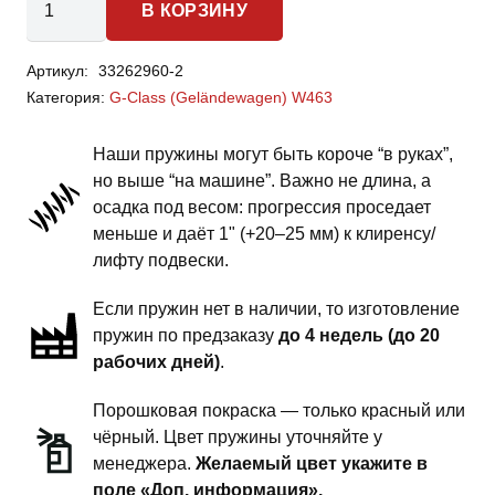
В КОРЗИНУ
товара
Mercedes-
Артикул:
33262960-2
Benz
Категория:
G-Class (Geländewagen) W463
G-
Class
Наши пружины могут быть короче “в руках”,
W463
но выше “на машине”. Важно не длина, а
-
осадка под весом: прогрессия проседает
пружины
меньше и даёт 1" (+20–25 мм) к клиренсу/
задней
лифту подвески.
подвески
Если пружин нет в наличии, то изготовление
-
пружин по предзаказу
до 4 недель (до 20
сток
рабочих дней)
.
под
бронирование
Порошковая покраска — только красный или
чёрный. Цвет пружины уточняйте у
менеджера.
Желаемый цвет укажите в
поле «Доп. информация».