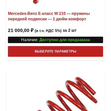
Mercedes-Benz Е-класс W 210 — пружины
передней подвески — 1 дюйм комфорт
21 000,00
₽
за
2 шт
(в т.ч. НДС 5%)
Наличие:
Доступно для предзаказа
Этот
ВЫБЕРИТЕ ПАРАМЕТРЫ
това
имее
неск
вари
Опци
можн
выбр
на
стра