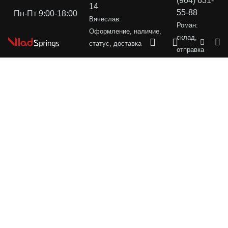
(904) 631-
14
55-88
Пн-Пт 9:00-18:00
Вячеслав:
Роман:
Оформление, наличие,
склад,
статус, доставка
отправка