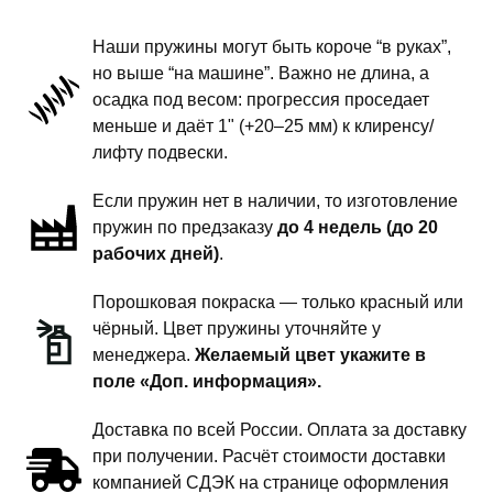
Е-
класс
Наши пружины могут быть короче “в руках”,
W
но выше “на машине”. Важно не длина, а
210
осадка под весом: прогрессия проседает
-
меньше и даёт 1" (+20–25 мм) к клиренсу/
пружины
лифту подвески.
задней
Если пружин нет в наличии, то изготовление
подвески
пружин по предзаказу
до 4 недель (до 20
-
рабочих дней)
.
сток
под
Порошковая покраска — только красный или
бронирование
чёрный. Цвет пружины уточняйте у
менеджера.
Желаемый цвет укажите в
поле «Доп. информация».
Доставка по всей России. Оплата за доставку
при получении. Расчёт стоимости доставки
компанией СДЭК на странице оформления