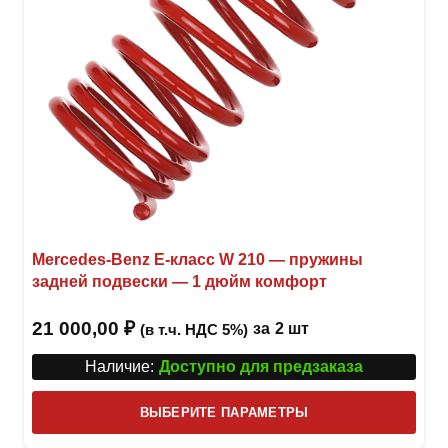
товар
Mercedes-Benz Е-класс W 210 — пружины
задней подвески — 1 дюйм комфорт
21 000,00
₽
за
2 шт
(в т.ч. НДС 5%)
Наличие:
Доступно для предзаказа
Этот
ВЫБЕРИТЕ ПАРАМЕТРЫ
това