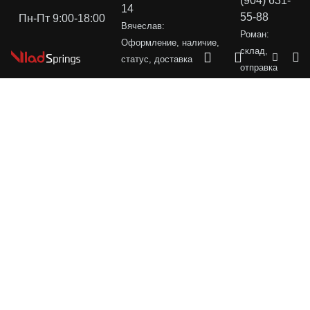
(904) 631-
14
55-88
Пн-Пт 9:00-18:00
Вячеслав:
Роман:
Оформление, наличие,
склад,
статус, доставка
отправка