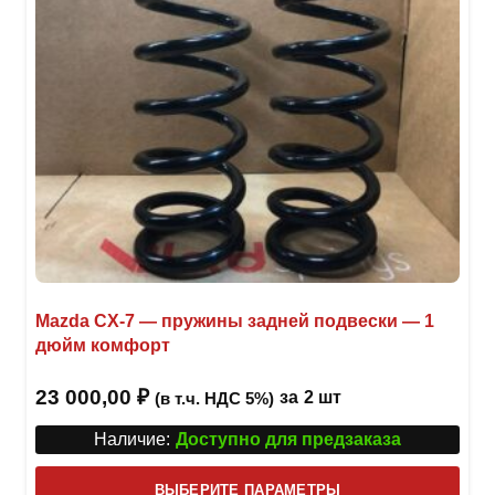
Mazda CX-7 — пружины задней подвески — 1
дюйм комфорт
23 000,00
₽
за
2 шт
(в т.ч. НДС 5%)
Наличие:
Доступно для предзаказа
Этот
ВЫБЕРИТЕ ПАРАМЕТРЫ