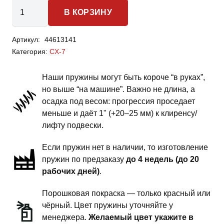
Количество
В КОРЗИНУ
товара
Mazda
Артикул:
44613141
CX-
Категория:
CX-7
7
-
Наши пружины могут быть короче “в руках”,
пружины
но выше “на машине”. Важно не длина, а
передней
осадка под весом: прогрессия проседает
подвески
меньше и даёт 1" (+20–25 мм) к клиренсу/
-
лифту подвески.
1
Если пружин нет в наличии, то изготовление
дюйм
пружин по предзаказу
до 4 недель (до 20
комфорт
рабочих дней)
.
Порошковая покраска — только красный или
чёрный. Цвет пружины уточняйте у
менеджера.
Желаемый цвет укажите в