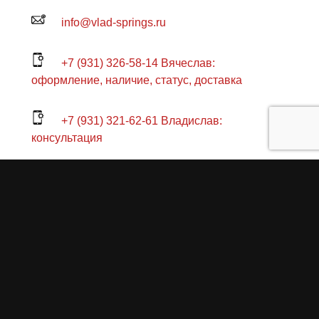
info@vlad-springs.ru
+7 (931) 326-58-14 Вячеслав:
оформление, наличие, статус, доставка
+7 (931) 321-62-61 Владислав:
консультация
+7 (904) 637-06-60 Павел: техническая
консультация по заказу
+7 (904) 631-55-88 Роман: склад, отправка
СПб., пр. Стачек 47Я
Пн-Пт 11:00-18:00