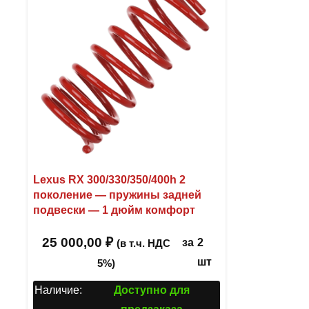
Lexus RX 300/330/350/400h 2
поколение — пружины задней
подвески — 1 дюйм комфорт
25 000,00
₽
за
2
(в т.ч. НДС
шт
5%)
Наличие:
Доступно для