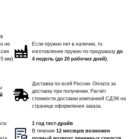
“в
но не
Если пружин нет в наличии, то
ссия
изготовление пружин по предзаказу
до
25 мм)
4 недель (до 20 рабочих дней)
.
Доставка по всей России. Оплата за
ы
доставку при получении. Расчёт
й
стоимости доставки компанией СДЭК на
странице оформления заказа.
та:
1 год тест-драйв
В течение
12 месяцев возможен
ата
полный возврат денежных средств