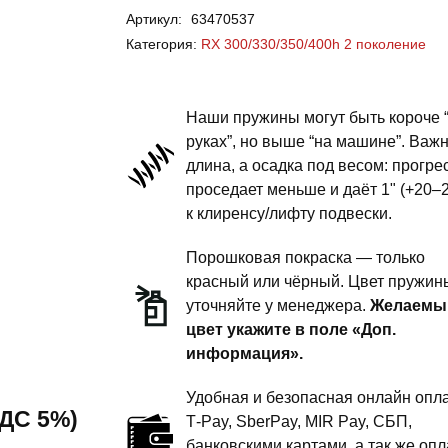
Артикул:
63470537
RX
Категория:
RX 300/330/350/400h 2 поколение
300/330/350/400h
2
поколение
Наши пружины могут быть короче 
-
руках”, но выше “на машине”. Важ
длина, а осадка под весом: прогре
пружины
проседает меньше и даёт 1" (+20–
передней
к клиренсу/лифту подвески.
подвески
-
Порошковая покраска — только
1
красный или чёрный. Цвет пружин
уточняйте у менеджера.
Желаемы
дюйм
цвет укажите в поле «Доп.
комфорт
информация».
Удобная и безопасная онлайн опла
 НДС 5%)
T‑Pay, SberPay, MIR Pay, СБП,
банковскими картами, а так же опл