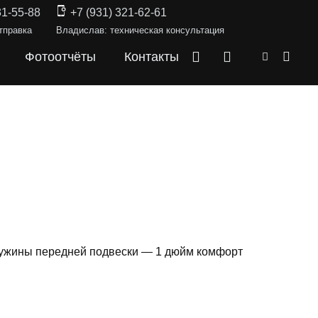
31-55-88
+7 (931) 321-62-61
тправка
Владислав: техническая консультация
Фотоотчёты
Контакты
ружины передней подвески — 1 дюйм комфорт
СКИ —
RX