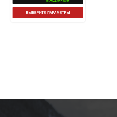
предзаказа
Этот
ВЫБЕРИТЕ ПАРАМЕТРЫ
товар
имеет
несколько
вариаций.
Опции
можно
выбрать
на
странице
товара.