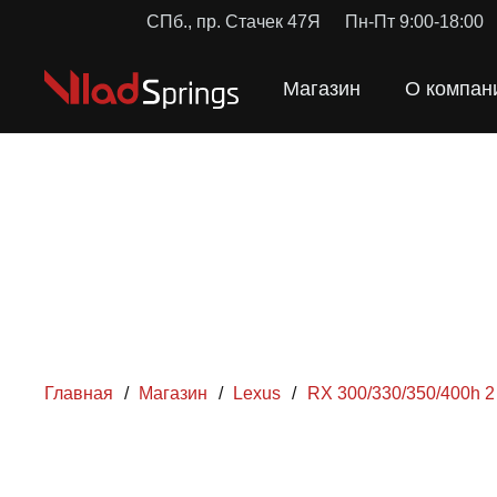
СПб., пр. Стачек 47Я
Пн-Пт 9:00-18:00
Магазин
О компан
Главная
/
Магазин
/
Lexus
/
RX 300/330/350/400h 2
ПРУЖИН