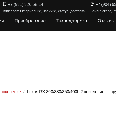
+7 (931) 326-58-14
+7 (904) 6
Вячеслав: Оформление, наличие, статус, доставка
Роман: склад, о
ии
Приобретение
Техподдержка
Отзывы
 поколение
/
Lexus RX 300/330/350/400h 2 поколение — п
Ы ПОДВЕ