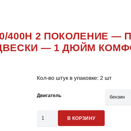
350/400H 2 
350/400H 2 ПОКОЛЕНИЕ 
ДВЕСКИ — 1 ДЮЙМ КОМФ
Кол-во штук в упаковке:
2 шт
Двигатель
Количество
В КОРЗИНУ
товара
Lexus