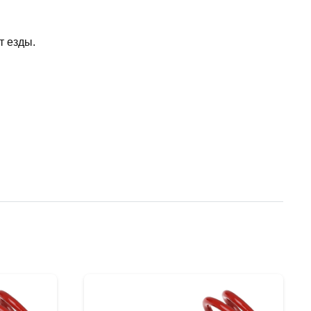
т езды.