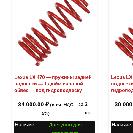
Lexus LX 470 — пружины задней
Lexus LX
подвески — 1 дюйм силовой
подвески
обвес — под гидроподвеску
гидропо
34 000,00
₽
30 000
за
2
(в т.ч. НДС
шт
5%)
Наличие:
Доступно для
Наличие: