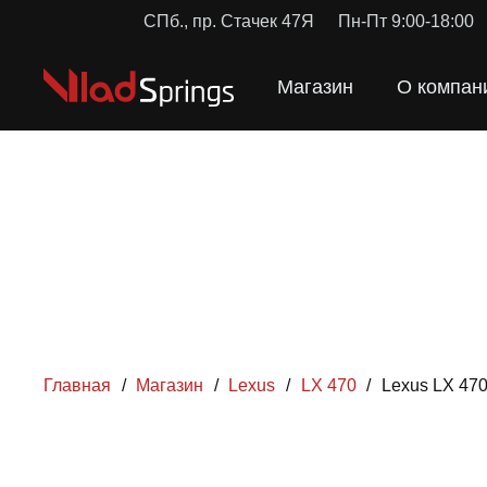
СПб., пр. Стачек 47Я
Пн-Пт 9:00-18:00
Магазин
О компан
Главная
/
Магазин
/
Lexus
/
LX 470
/
Lexus LX 47
ПРУЖИН