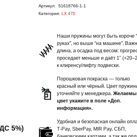
Артикул:
51618766-1-1
LX
Категория:
LX 470
470
-
пружины
Наши пружины могут быть короче 
задней
руках”, но выше “на машине”. Важ
длина, а осадка под весом: прогре
подвески
проседает меньше и даёт 1" (+20–
-
к клиренсу/лифту подвески.
1
дюйм
Порошковая покраска — только
комфорт
красный или чёрный. Цвет пружин
уточняйте у менеджера.
Желаемы
-
цвет укажите в поле «Доп.
под
информация».
гидроподвеску
Удобная и безопасная онлайн опла
 НДС 5%)
T‑Pay, SberPay, MIR Pay, СБП,
банковскими картами, а так же опл