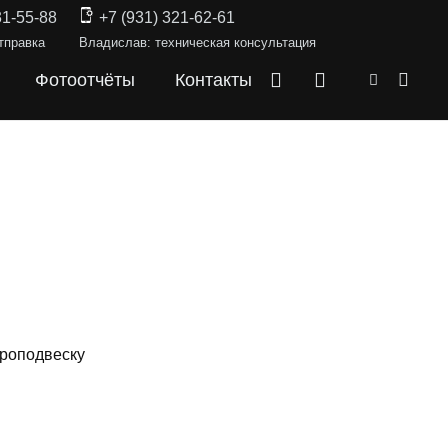
31-55-88
+7 (931) 321-62-61
тправка
Владислав: техническая консультация
Фотоотчёты
Контакты
дроподвеску
СКИ —
LX