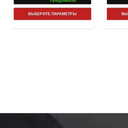
предзаказа
Этот
ВЫБЕРИТЕ ПАРАМЕТРЫ
ВЫ
товар
имеет
несколько
вариаций.
Опции
можно
выбрать
на
странице
товара.