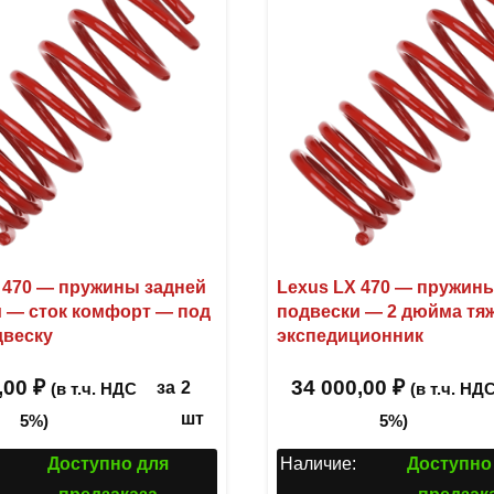
 470 — пружины задней
Lexus LX 470 — пружин
 — сток комфорт — под
подвески — 2 дюйма тя
двеску
экспедиционник
,00
₽
34 000,00
₽
за
2
(в т.ч. НДС
(в т.ч. НД
шт
5%)
5%)
Доступно для
Наличие:
Доступно