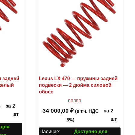
ы задней
Lexus LX 470 — пружины задней
желый
подвески — 2 дюйма силовой
обвес
Оценка
4.00
из 5
за
2
С
34 000,00
₽
за
2
(в т.ч. НДС
шт
шт
5%)
 для
Наличие:
Доступно для