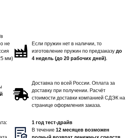
“в
но не
Если пружин нет в наличии, то
ссия
изготовление пружин по предзаказу
до
25 мм)
4 недель (до 20 рабочих дней)
.
Доставка по всей России. Оплата за
ы
доставку при получении. Расчёт
й
стоимости доставки компанией СДЭК на
странице оформления заказа.
та:
1 год тест-драйв
В течение
12 месяцев возможен
ата
полный возврат денежных средств