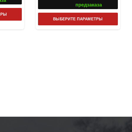
аза
предзаказа
Этот
ТРЫ
Этот
ВЫБЕРИТЕ ПАРАМЕТРЫ
товар
товар
имеет
имеет
несколько
несколь
вариаций.
вариаци
Опции
Опции
можно
можно
выбрать
выбрат
на
на
странице
страниц
товара.
товара.