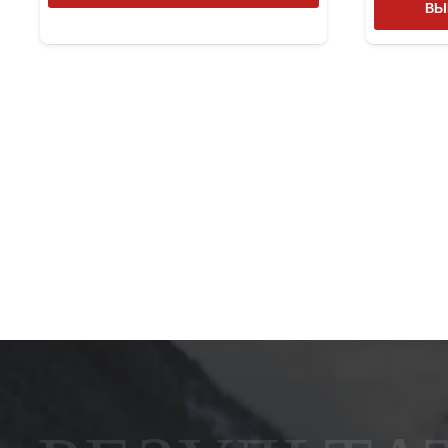
товар
ВЫ
имеет
несколько
вариаций.
Опции
можно
выбрать
на
странице
товара.