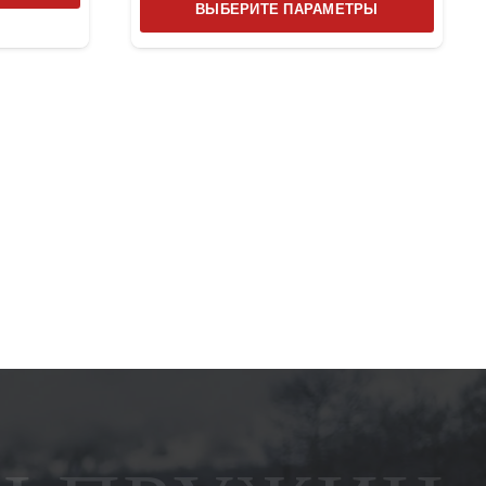
товар
ВЫБЕРИТЕ ПАРАМЕТРЫ
товар
имеет
имеет
несколько
несколь
вариаций.
вариаци
Опции
Опции
можно
можно
выбрать
выбрат
на
на
странице
страниц
товара.
товара.