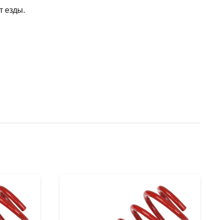
т езды.