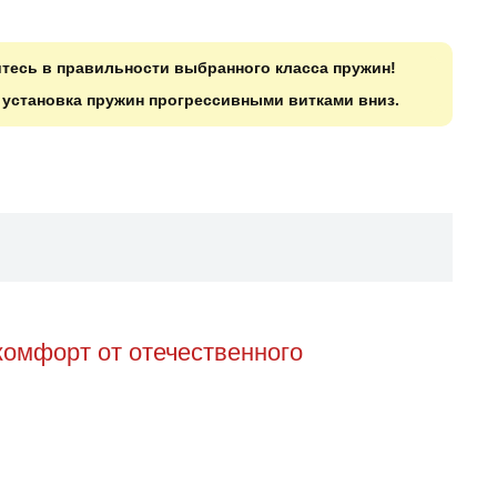
итесь в правильности выбранного класса пружин!
о установка пружин прогрессивными витками вниз.
комфорт от отечественного