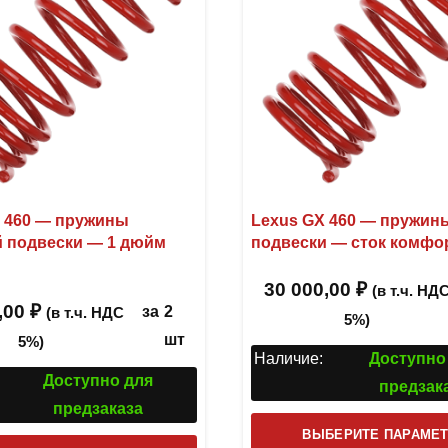
 460 — пружины
Lexus GX 460 — пружин
 подвески — 1 дюйм
подвески — сток комфо
30 000,00
₽
(в т.ч. НД
,00
₽
за
2
(в т.ч. НДС
5%)
шт
5%)
Наличие:
Доступно
Доступно для
предзак
предзаказа
ВЫБЕРИТЕ ПАРАМЕ
Этот