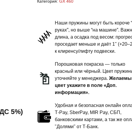
Категория:
GX 460
460
-
пружины
Наши пружины могут быть короче 
передней
руках”, но выше “на машине”. Важ
длина, а осадка под весом: прогре
подвески
проседает меньше и даёт 1" (+20–
-
к клиренсу/лифту подвески.
сток
комфорт
Порошковая покраска — только
красный или чёрный. Цвет пружин
уточняйте у менеджера.
Желаемы
цвет укажите в поле «Доп.
информация».
Удобная и безопасная онлайн опла
 НДС 5%)
T‑Pay, SberPay, MIR Pay, СБП,
банковскими картами, а так же опл
"Долями" от Т-Банк.