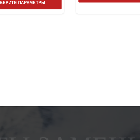
БЕРИТЕ ПАРАМЕТРЫ
товар
имеет
несколько
вариаций.
Опции
можно
выбрать
на
странице
товара.