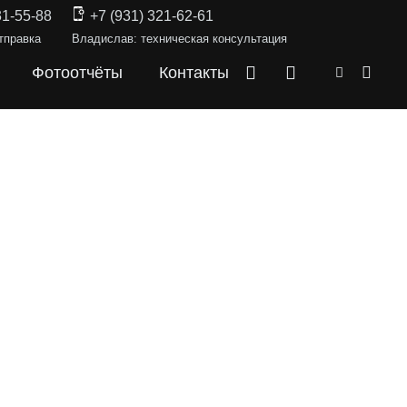
31-55-88
+7 (931) 321-62-61
тправка
Владислав: техническая консультация
Фотоотчёты
Контакты
СКИ —
GX