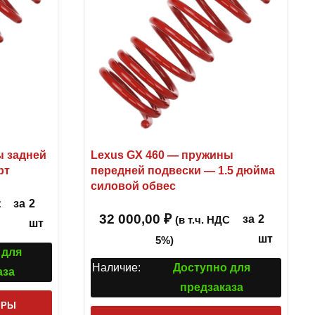
ы задней
Lexus GX 460 — пружины
рт
передней подвески — 1.5 дюйма
силовой обвес
за
2
С
32 000,00
₽
за
2
(в т.ч. НДС
шт
шт
5%)
 для
Наличие:
Доступно для
аза
предзаказа
Этот
ТРЫ
Этот