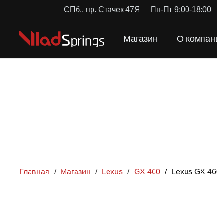
СПб., пр. Стачек 47Я
Пн-Пт 9:00-18:00
Магазин
О компан
Главная
/
Магазин
/
Lexus
/
GX 460
/
Lexus GX 46
ПРУЖИН