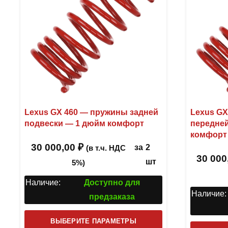
Lexus GX 460 — пружины задней
Lexus GX
подвески — 1 дюйм комфорт
передней
комфорт
30 000,00
₽
за
2
(в т.ч. НДС
30 000
шт
5%)
Наличие:
Доступно для
Наличие:
предзаказа
Этот
ВЫБЕРИТЕ ПАРАМЕТРЫ