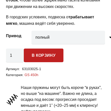
отбоя
, чтобы более эффективно гасить колебания
при движении на высоких скоростях.
В городских условиях, подвеска о
трабатывает
мягко
, машина ведёт себя уверенно.
Привод
Количество
В КОРЗИНУ
товара
Lexus GS
Артикул:
63103025-1
450h
Категория:
GS 450h
-
пружины
Наши пружины могут быть короче “в руках”,
задней
но выше “на машине”. Важно не длина, а
подвески
осадка под весом: прогрессия проседает
-
меньше и даёт 1" (+20–25 мм) к клиренсу/
1