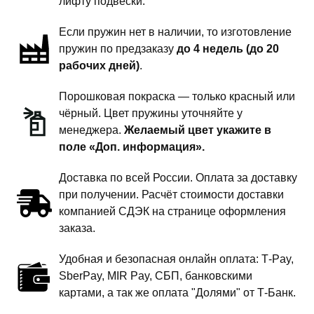
лифту подвески.
дюйм
Если пружин нет в наличии, то изготовление
комфорт
пружин по предзаказу
до 4 недель (до 20
(НЕ
рабочих дней)
.
под
стандартные
Порошковая покраска — только красный или
амортизаторы)
чёрный. Цвет пружины уточняйте у
менеджера.
Желаемый цвет укажите в
поле «Доп. информация».
Доставка по всей России. Оплата за доставку
при получении. Расчёт стоимости доставки
компанией СДЭК на странице оформления
заказа.
Удобная и безопасная онлайн оплата: T‑Pay,
SberPay, MIR Pay, СБП, банковскими
картами, а так же оплата "Долями" от Т-Банк.