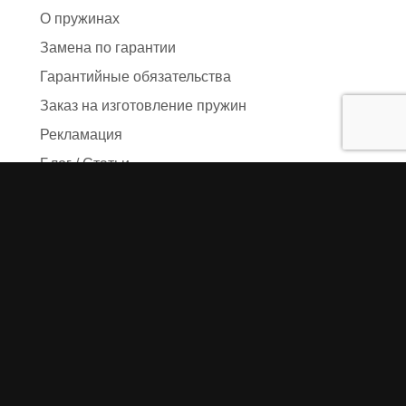
О пружинах
Замена по гарантии
Гарантийные обязательства
Заказ на изготовление пружин
Рекламация
Блог / Статьи
Фотоотчёты
Видео
Оформление заказа
Необходимые данные
Сроки изготовления
Упаковка заказа