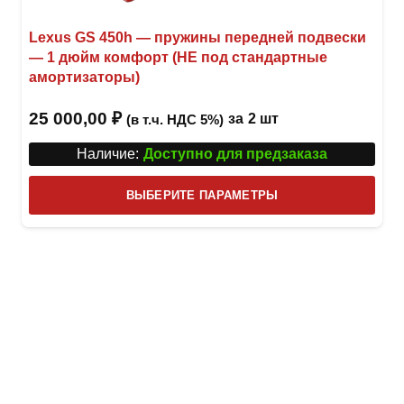
Lexus GS 450h — пружины передней подвески
— 1 дюйм комфорт (НЕ под стандартные
амортизаторы)
25 000,00
₽
за
2 шт
(в т.ч. НДС 5%)
Наличие:
Доступно для предзаказа
Этот
ВЫБЕРИТЕ ПАРАМЕТРЫ
това
имее
неск
вари
Опци
можн
выбр
на
стра