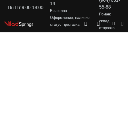
(904) 631-
14
55-88
Пн-Пт 9:00-18:00
Вячеслав:
Роман:
Оформление, наличие,
склад,
статус, доставка
отправка