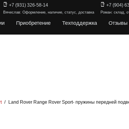
+7 (931) 326-58-14
+7 (904) 6
Вячеслав: Оформление, наличие, статус, доставка
Роман: склад, о
ии
Приобретение
Техподдержка
Отзывы
t
/
Land Rover Range Rover Sport- пружины передней под
ИНЫ ПОДВЕ