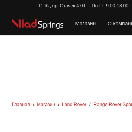
СПб., пр. Стачек 47Я
Пн-Пт 9:00-18:00
Магазин
О компан
Главная
/
Магазин
/
Land Rover
/
Range Rover Spor
ПРУЖ