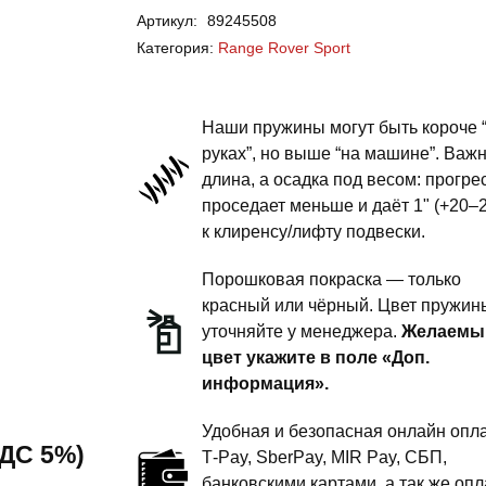
Артикул:
89245508
Rover
Категория:
Range Rover Sport
Range
Rover
Sport-
Наши пружины могут быть короче 
пружины
руках”, но выше “на машине”. Важ
длина, а осадка под весом: прогре
передней
проседает меньше и даёт 1" (+20–
подвески
к клиренсу/лифту подвески.
-
1.5
Порошковая покраска — только
дюйма
красный или чёрный. Цвет пружин
уточняйте у менеджера.
Желаемы
комфорт
цвет укажите в поле «Доп.
информация».
Удобная и безопасная онлайн опла
 НДС 5%)
T‑Pay, SberPay, MIR Pay, СБП,
банковскими картами, а так же опл