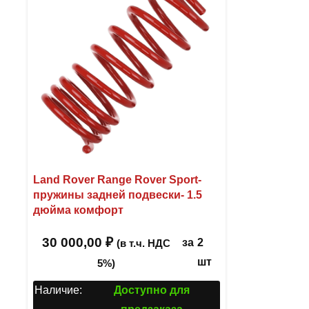
Land Rover Range Rover Sport-
пружины задней подвески- 1.5
дюйма комфорт
30 000,00
₽
за
2
(в т.ч. НДС
шт
5%)
Наличие:
Доступно для