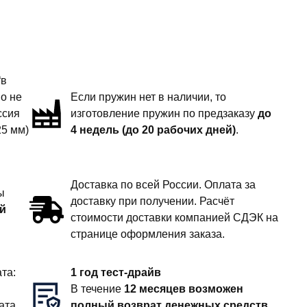
“в
но не
Если пружин нет в наличии, то
ссия
изготовление пружин по предзаказу
до
25 мм)
4 недель (до 20 рабочих дней)
.
Доставка по всей России. Оплата за
ы
доставку при получении. Расчёт
й
стоимости доставки компанией СДЭК на
странице оформления заказа.
та:
1 год тест-драйв
В течение
12 месяцев возможен
ата
полный возврат денежных средств