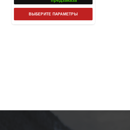
предзаказа
Этот
ВЫБЕРИТЕ ПАРАМЕТРЫ
товар
имеет
несколько
вариаций.
Опции
можно
выбрать
на
странице
товара.