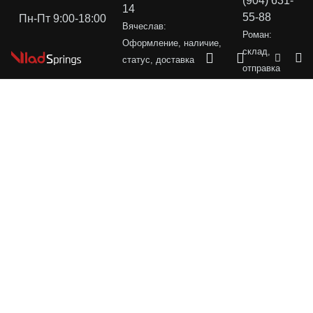
(904) 631-
14
55-88
Пн-Пт 9:00-18:00
Вячеслав:
Роман:
Оформление, наличие,
склад,
статус, доставка
отправка