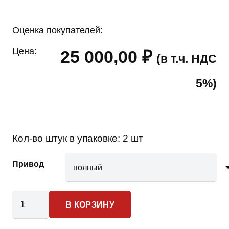
Оценка покупателей:
Цена:
25 000,00
₽
(в т.ч. НДС
5%)
Кол-во штук в упаковке:
2 шт
Привод
Количество
В КОРЗИНУ
товара
Land