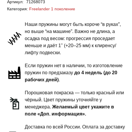
Артикул:
71268073
Rover
Категория:
Freelander 1 поколение
Freelander
-
Наши пружины могут быть короче “в руках”,
пружины
но выше “на машине”. Важно не длина, а
задней
осадка под весом: прогрессия проседает
подвески
меньше и даёт 1" (+20–25 мм) к клиренсу/
-
лифту подвески.
1.5
Если пружин нет в наличии, то изготовление
дюйма
пружин по предзаказу
до 4 недель (до 20
комфорт
рабочих дней)
.
Порошковая покраска — только красный или
чёрный. Цвет пружины уточняйте у
менеджера.
Желаемый цвет укажите в
поле «Доп. информация».
Доставка по всей России. Оплата за доставку