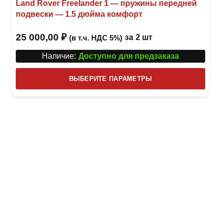
Land Rover Freelander 1 — пружины передней
подвески — 1.5 дюйма комфорт
25 000,00
₽
за
2 шт
(в т.ч. НДС 5%)
Наличие:
Доступно для предзаказа
Этот
ВЫБЕРИТЕ ПАРАМЕТРЫ
това
имее
неск
вари
Опци
можн
выбр
на
стра
товар