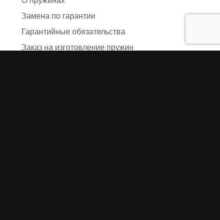
О пружинах
Замена по гарантии
Гарантийные обязательства
Заказ на изготовление пружин
Рекламация
Блог / Статьи
Фотоотчёты
Видео
Оформление заказа
Необходимые данные
Сроки изготовления
Упаковка заказа
Доставка