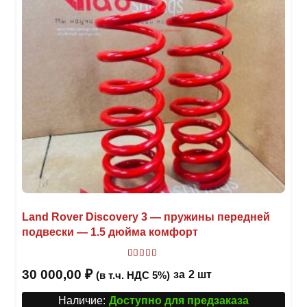
Land Rover Discovery 3 — пружины передней
подвески — 1.5 дюйма комфорт
Оценка
5.00
из 5
30 000,00
₽
за
2 шт
(в т.ч. НДС 5%)
Наличие:
Доступно для предзаказа