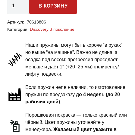
Количество
В КОРЗИНУ
товара
Land
Артикул:
70613806
Rover
Категория:
Discovery 3 поколение
Discovery
3
Наши пружины могут быть короче “в руках”,
-
но выше “на машине”. Важно не длина, а
пружины
осадка под весом: прогрессия проседает
передней
меньше и даёт 1" (+20–25 мм) к клиренсу/
подвески
лифту подвески.
-
Если пружин нет в наличии, то изготовление
2
пружин по предзаказу
до 4 недель (до 20
дюйма
рабочих дней)
.
силовой
обвес
Порошковая покраска — только красный или
чёрный. Цвет пружины уточняйте у
менеджера.
Желаемый цвет укажите в