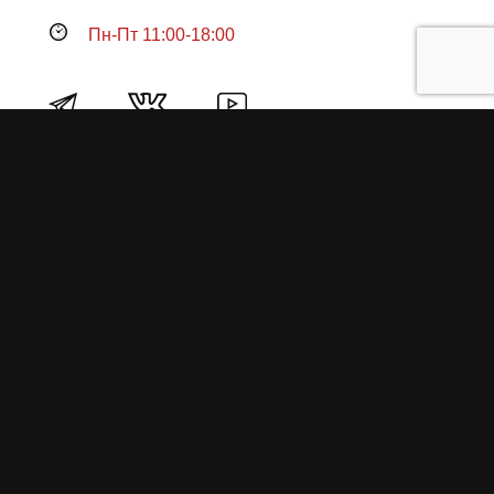
Пн-Пт 11:00-18:00
Продукция
О пружинах
Замена по гарантии
Гарантийные обязательства
Заказ на изготовление пружин
Рекламация
Блог / Статьи
Фотоотчёты
Видео