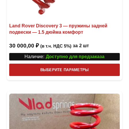
Land Rover Discovery 3 — пружины задней
подвески — 1.5 дюйма комфорт
30 000,00
₽
за
2 шт
(в т.ч. НДС 5%)
Наличие:
Доступно для предзаказа
Этот
ВЫБЕРИТЕ ПАРАМЕТРЫ
това
имее
неск
вари
Опци
можн
выбр
на