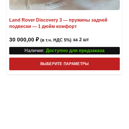
Land Rover Discovery 3 — пружины задней
подвески — 1 дюйм комфорт
30 000,00
₽
за
2 шт
(в т.ч. НДС 5%)
Наличие:
Доступно для предзаказа
Этот
ВЫБЕРИТЕ ПАРАМЕТРЫ
това
имее
неск
вари
Опци
можн
выбр
на
стра