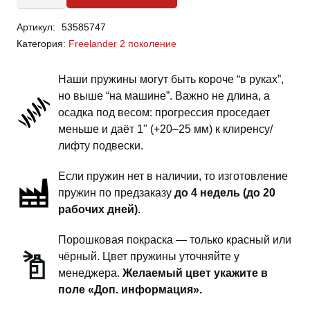
Land
Артикул:
53585747
Rover
Категория:
Freelander 2 поколение
Freelander 2
-
Наши пружины могут быть короче “в руках”,
пружины
но выше “на машине”. Важно не длина, а
задней
осадка под весом: прогрессия проседает
подвески
меньше и даёт 1" (+20–25 мм) к клиренсу/
-
лифту подвески.
сток
Если пружин нет в наличии, то изготовление
комфорт
пружин по предзаказу
до 4 недель (до 20
рабочих дней)
.
Порошковая покраска — только красный или
чёрный. Цвет пружины уточняйте у
менеджера.
Желаемый цвет укажите в
поле «Доп. информация».