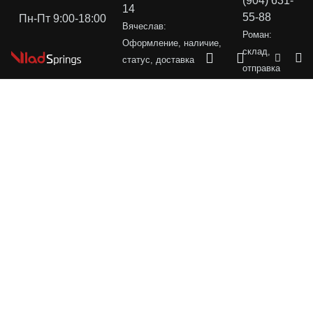
(904) 631-
14
55-88
Пн-Пт 9:00-18:00
Вячеслав:
Роман:
Оформление, наличие,
склад,
статус, доставка
отправка