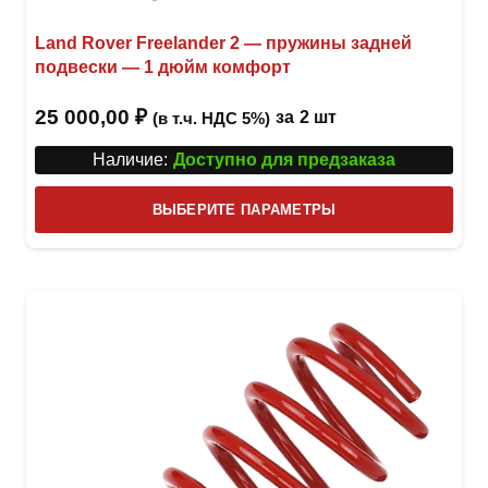
Land Rover Freelander 2 — пружины задней
подвески — 1 дюйм комфорт
25 000,00
₽
за
2 шт
(в т.ч. НДС 5%)
Наличие:
Доступно для предзаказа
Этот
ВЫБЕРИТЕ ПАРАМЕТРЫ
това
имее
неск
вари
Опци
можн
выбр
на
стра
товар