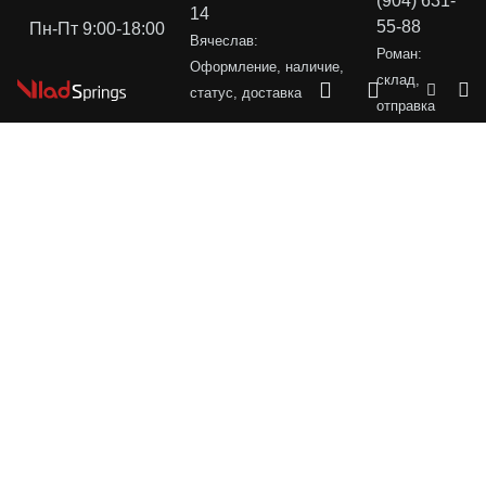
(904) 631-
14
55-88
Пн-Пт 9:00-18:00
Вячеслав:
Роман:
Оформление, наличие,
склад,
статус, доставка
отправка