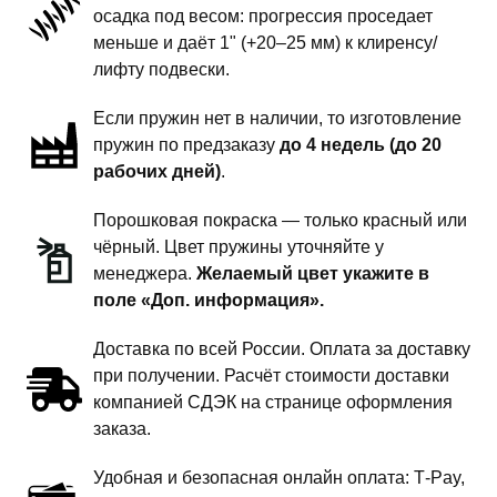
пружины
осадка под весом: прогрессия проседает
задней
меньше и даёт 1" (+20–25 мм) к клиренсу/
подвески
лифту подвески.
-
Если пружин нет в наличии, то изготовление
1
пружин по предзаказу
до 4 недель (до 20
дюйм
рабочих дней)
.
комфорт
Порошковая покраска — только красный или
чёрный. Цвет пружины уточняйте у
менеджера.
Желаемый цвет укажите в
поле «Доп. информация».
Доставка по всей России. Оплата за доставку
при получении. Расчёт стоимости доставки
компанией СДЭК на странице оформления
заказа.
Удобная и безопасная онлайн оплата: T‑Pay,