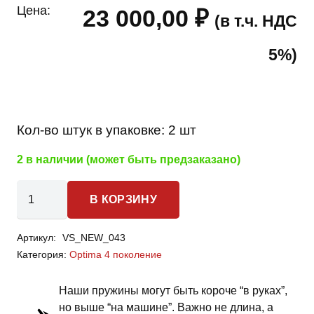
Цена:
23 000,00
₽
(в т.ч. НДС
5%)
Кол-во штук в упаковке:
2 шт
2 в наличии (может быть предзаказано)
Количество
В КОРЗИНУ
товара
Kia
Артикул:
VS_NEW_043
Optima
Категория:
Optima 4 поколение
4
поколение
Наши пружины могут быть короче “в руках”,
-
но выше “на машине”. Важно не длина, а