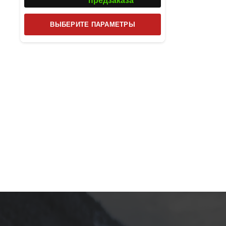
предзаказа
Этот
ВЫБЕРИТЕ ПАРАМЕТРЫ
товар
имеет
несколько
вариаций.
Опции
можно
выбрать
на
странице
товара.