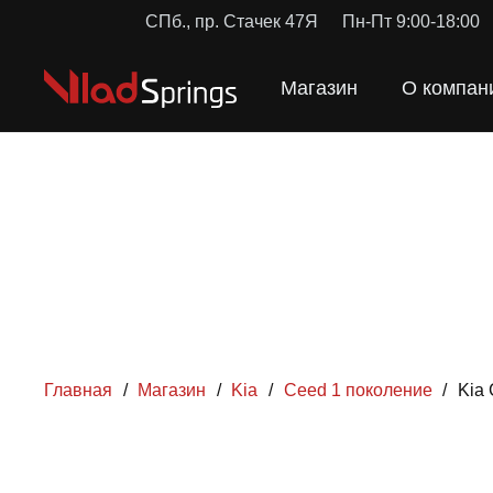
СПб., пр. Стачек 47Я
Пн-Пт 9:00-18:00
Магазин
О компан
Главная
/
Магазин
/
Kia
/
Ceed 1 поколение
/
Kia
ПРУЖИН