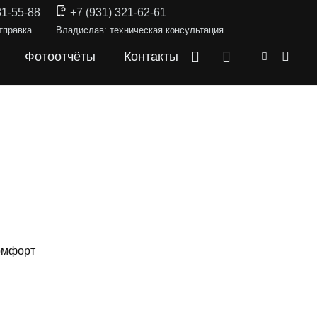
31-55-88
+7 (931) 321-62-61
тправка
Владислав: техническая консультация
Фотоотчёты
Контакты
омфорт
КИ —
CEED