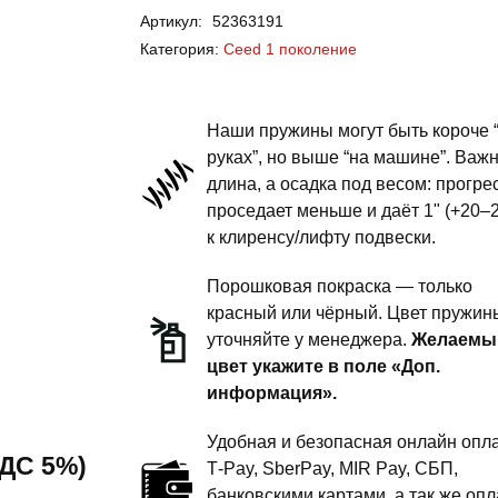
Артикул:
52363191
Ceed
Категория:
Ceed 1 поколение
1
поколение
-
Наши пружины могут быть короче 
пружины
руках”, но выше “на машине”. Важ
длина, а осадка под весом: прогре
задней
проседает меньше и даёт 1" (+20–
подвески
к клиренсу/лифту подвески.
-
1
Порошковая покраска — только
дюйм
красный или чёрный. Цвет пружин
уточняйте у менеджера.
Желаемы
комфорт
цвет укажите в поле «Доп.
информация».
Удобная и безопасная онлайн опла
 НДС 5%)
T‑Pay, SberPay, MIR Pay, СБП,
банковскими картами, а так же опл