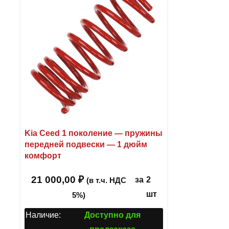
Kia Ceed 1 поколение — пружины
передней подвески — 1 дюйм
комфорт
21 000,00
₽
за
2
(в т.ч. НДС
шт
5%)
Наличие:
Доступно для