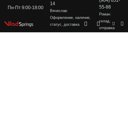
(904) 631-
14
55-88
Пн-Пт 9:00-18:00
Вячеслав:
Роман:
Оформление, наличие,
склад,
статус, доставка
отправка