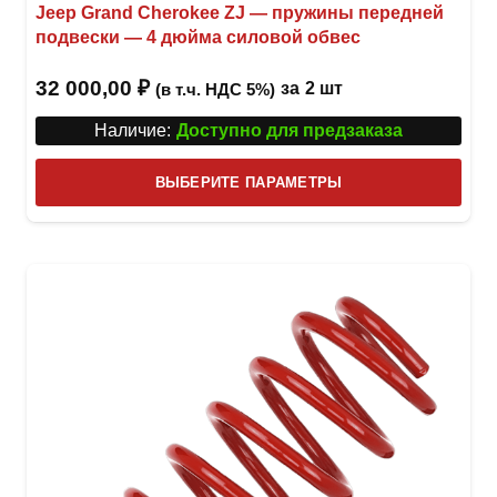
Jeep Grand Cherokee ZJ — пружины передней
подвески — 4 дюйма силовой обвес
32 000,00
₽
за
2 шт
(в т.ч. НДС 5%)
Наличие:
Доступно для предзаказа
Этот
ВЫБЕРИТЕ ПАРАМЕТРЫ
това
имее
неск
вари
Опци
можн
выбр
на
стра
товар