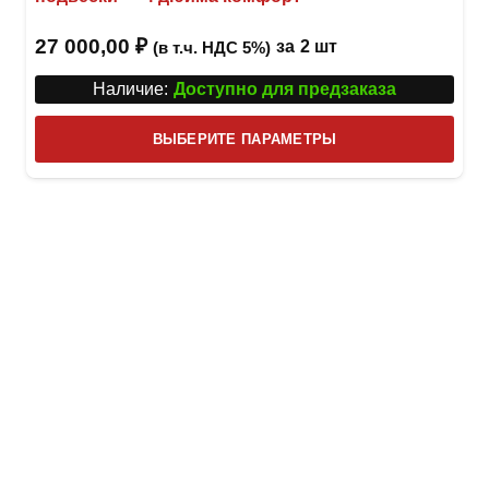
27 000,00
₽
за
2 шт
(в т.ч. НДС 5%)
Наличие:
Доступно для предзаказа
Этот
ВЫБЕРИТЕ ПАРАМЕТРЫ
това
имее
неск
вари
Опци
можн
выбр
на
стра
товар