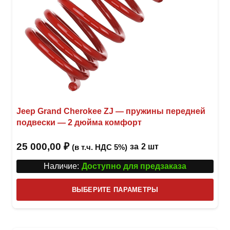
Jeep Grand Cherokee ZJ — пружины передней
подвески — 2 дюйма комфорт
25 000,00
₽
за
2 шт
(в т.ч. НДС 5%)
Наличие:
Доступно для предзаказа
Этот
ВЫБЕРИТЕ ПАРАМЕТРЫ
това
имее
неск