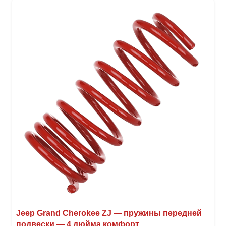
вари
Опци
можн
выбр
на
стра
товар
Jeep Grand Cherokee ZJ — пружины передней
подвески — 4 дюйма комфорт