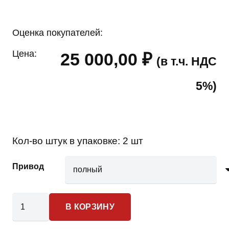
Оценка покупателей:
Цена:
25 000,00
₽
(в т.ч. НДС
5%)
Кол-во штук в упаковке:
2 шт
Привод
Количество
В КОРЗИНУ
товара
Jeep