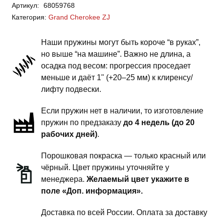
Артикул:
68059768
Grand
Категория:
Grand Cherokee ZJ
Cherokee
ZJ
Наши пружины могут быть короче “в руках”,
-
но выше “на машине”. Важно не длина, а
пружины
осадка под весом: прогрессия проседает
задней
меньше и даёт 1" (+20–25 мм) к клиренсу/
подвески
лифту подвески.
-
Если пружин нет в наличии, то изготовление
2
пружин по предзаказу
до 4 недель (до 20
дюйма
рабочих дней)
.
комфорт
Порошковая покраска — только красный или
чёрный. Цвет пружины уточняйте у
менеджера.
Желаемый цвет укажите в
поле «Доп. информация».
Доставка по всей России. Оплата за доставку