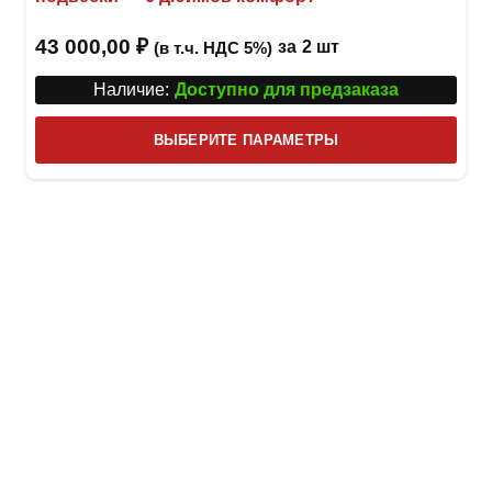
43 000,00
₽
за
2 шт
(в т.ч. НДС 5%)
Наличие:
Доступно для предзаказа
Этот
ВЫБЕРИТЕ ПАРАМЕТРЫ
това
имее
неск
вари
Опци
можн
выбр
на
стра
товар