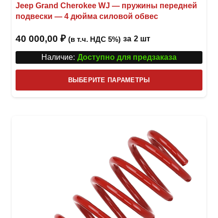
Jeep Grand Cherokee WJ — пружины передней
подвески — 4 дюйма силовой обвес
40 000,00
₽
за
2 шт
(в т.ч. НДС 5%)
Наличие:
Доступно для предзаказа
Этот
ВЫБЕРИТЕ ПАРАМЕТРЫ
това
имее
неск
вари
Опци
можн
выбр
на
стра
товар