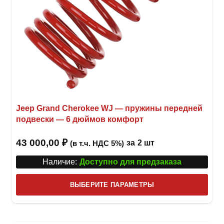
Jeep Grand Cherokee WJ — пружины передней
подвески — 6 дюймов комфорт
43 000,00
₽
за
2 шт
(в т.ч. НДС 5%)
Наличие:
Доступно для предзаказа
Этот
ВЫБЕРИТЕ ПАРАМЕТРЫ
това
имее
неск