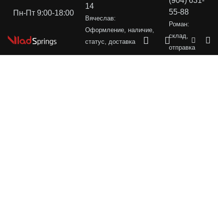
(904) 631-
14
55-88
Пн-Пт 9:00-18:00
Вячеслав:
Роман:
Оформление, наличие,
склад,
статус, доставка
отправка