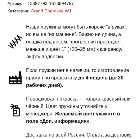
Артикул:
13897793-1673594757
Grand
Категория:
Grand Cherokee WJ
Cherokee
WJ
Наши пружины могут быть короче “в руках”,
-
но выше “на машине”. Важно не длина, а
пружины
осадка под весом: прогрессия проседает
передней
меньше и даёт 1" (+20–25 мм) к клиренсу/
подвески
лифту подвески.
-
Если пружин нет в наличии, то изготовление
4
пружин по предзаказу
до 4 недель (до 20
дюйма
рабочих дней)
.
комфорт
Порошковая покраска — только красный или
чёрный. Цвет пружины уточняйте у
менеджера.
Желаемый цвет укажите в
поле «Доп. информация».
Доставка по всей России. Оплата за доставку