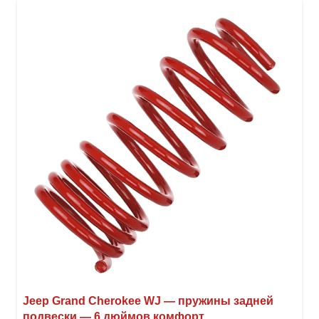
вари
Опци
можн
выбр
на
стра
товар
Jeep Grand Cherokee WJ — пружины задней
подвески — 6 дюймов комфорт