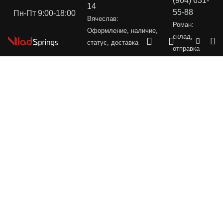
(904) 631-
14
55-88
Пн-Пт 9:00-18:00
Вячеслав:
Роман:
Оформление, наличие,
склад,
статус, доставка
отправка