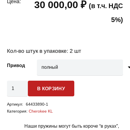
Цена:
30 000,00
₽
(в т.ч. НДС
5%)
Кол-во штук в упаковке:
2 шт
Привод
Количество
В КОРЗИНУ
товара
Jeep
Артикул:
64433890-1
Cherokee
Категория:
Cherokee KL
KL
-
Наши пружины могут быть короче “в руках”,
пружины