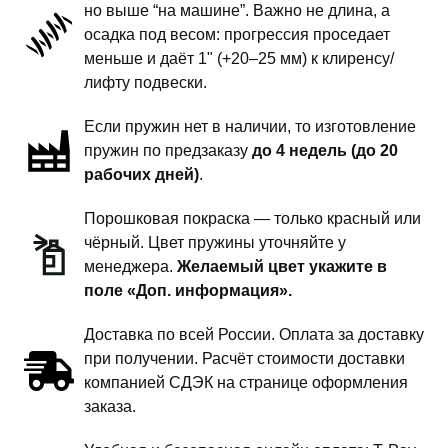
но выше “на машине”. Важно не длина, а
задней
осадка под весом: прогрессия проседает
подвески
меньше и даёт 1" (+20–25 мм) к клиренсу/
-
лифту подвески.
1
Если пружин нет в наличии, то изготовление
дюйм
пружин по предзаказу
до 4 недель (до 20
комфорт
рабочих дней)
.
Порошковая покраска — только красный или
чёрный. Цвет пружины уточняйте у
менеджера.
Желаемый цвет укажите в
поле «Доп. информация».
Доставка по всей России. Оплата за доставку
при получении. Расчёт стоимости доставки
компанией СДЭК на странице оформления
заказа.