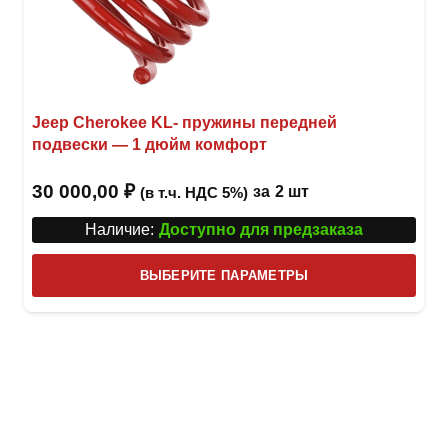
Jeep Cherokee KL- пружины передней
подвески — 1 дюйм комфорт
30 000,00
₽
за
2 шт
(в т.ч. НДС 5%)
Наличие:
Доступно для предзаказа
Этот
ВЫБЕРИТЕ ПАРАМЕТРЫ
това
имее
неск
вари
Опци
можн
выбр