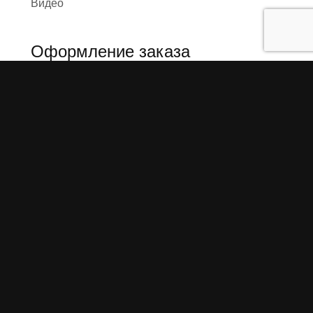
Видео
Оформление заказа
Необходимые данные
Сроки изготовления
Упаковка заказа
Доставка
Оплата
О компании
Предыстория
Представители
Карта сайта