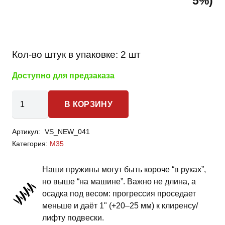
5%)
Кол-во штук в упаковке:
2 шт
Доступно для предзаказа
Количество
В КОРЗИНУ
товара
Infiniti
Артикул:
VS_NEW_041
M35
Категория:
M35
-
пружины
Наши пружины могут быть короче “в руках”,
задней
но выше “на машине”. Важно не длина, а
подвески
осадка под весом: прогрессия проседает
-
меньше и даёт 1" (+20–25 мм) к клиренсу/
1
лифту подвески.