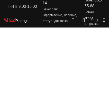
(904) 631-
14
55-88
Пн-Пт 9:00-18:00
Вячеслав:
Роман:
Оформление, наличие,
склад,
статус, доставка
отправка