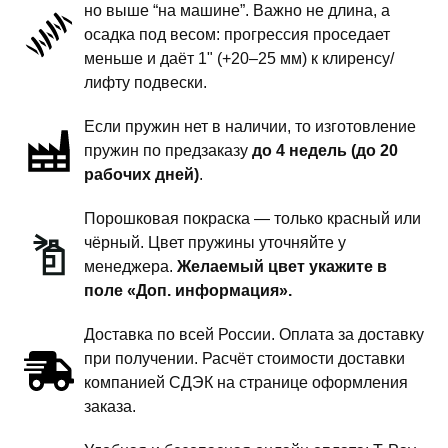
но выше “на машине”. Важно не длина, а
подвески
осадка под весом: прогрессия проседает
-
меньше и даёт 1" (+20–25 мм) к клиренсу/
1
лифту подвески.
дюйм
Если пружин нет в наличии, то изготовление
комфорт
пружин по предзаказу
до 4 недель (до 20
рабочих дней)
.
Порошковая покраска — только красный или
чёрный. Цвет пружины уточняйте у
менеджера.
Желаемый цвет укажите в
поле «Доп. информация».
Доставка по всей России. Оплата за доставку
при получении. Расчёт стоимости доставки
компанией СДЭК на странице оформления
заказа.