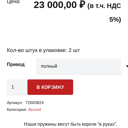
Цена:
23 000,00
₽
(в т.ч. НДС
5%)
Кол-во штук в упаковке:
2 шт
Привод
Количество
В КОРЗИНУ
товара
Honda
Артикул:
72683824
Accord
Категория:
Accord
-
пружины
Наши пружины могут быть короче “в руках”,
задней