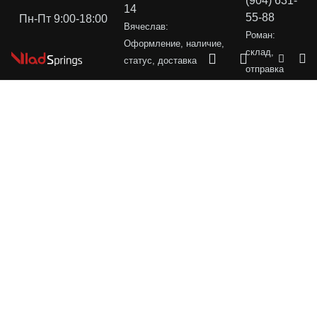
(904) 631-
14
55-88
Пн-Пт 9:00-18:00
Вячеслав:
Роман:
Оформление, наличие,
склад,
статус, доставка
отправка