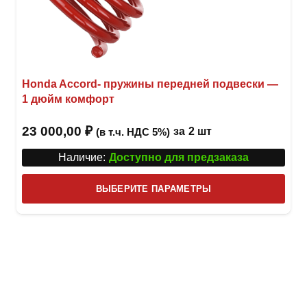
Honda Accord- пружины передней подвески —
1 дюйм комфорт
23 000,00
₽
за
2 шт
(в т.ч. НДС 5%)
Наличие:
Доступно для предзаказа
Этот
ВЫБЕРИТЕ ПАРАМЕТРЫ
това
имее
неск
вари
Опци
можн
выбр