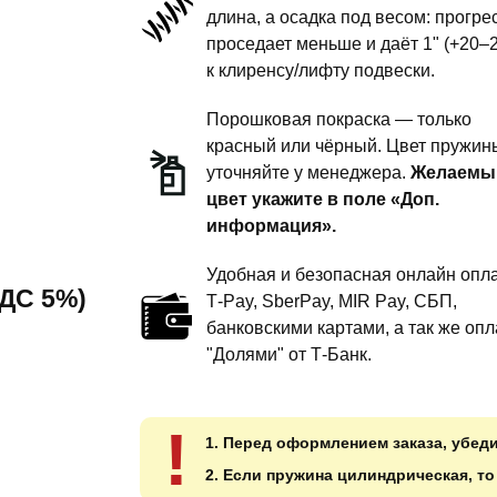
длина, а осадка под весом: прогре
-
проседает меньше и даёт 1" (+20–
сток
к клиренсу/лифту подвески.
комфорт
Порошковая покраска — только
красный или чёрный. Цвет пружин
уточняйте у менеджера.
Желаемы
цвет укажите в поле «Доп.
информация».
Удобная и безопасная онлайн опла
 НДС 5%)
T‑Pay, SberPay, MIR Pay, СБП,
банковскими картами, а так же опл
"Долями" от Т-Банк.
!
1. Перед оформлением заказа, убед
2. Если пружина цилиндрическая, т