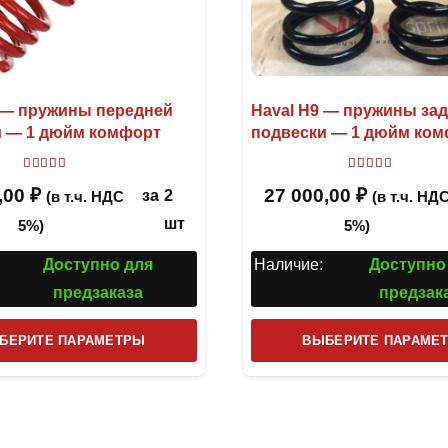
 — пружины передней
Haval H9 — пружины за
и — 1 дюйм комфорт
подвески — 1 дюйм ко
Оценка
5.00
из 5
Оценка
5.00
,00
₽
27 000,00
₽
за
2
(в т.ч. НДС
(в т.ч. НД
шт
5%)
5%)
Доступно для
Наличие:
Доступно
предзаказа
предзак
Этот
БЕРИТЕ ПАРАМЕТРЫ
ВЫБЕРИТЕ ПАРАМЕ
товар
имеет
несколько
вариаций.