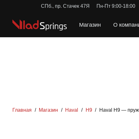
СПб., пр. Стачек 47Я
Пн-Пт 9:00-18:00
Магазин
О компан
Главная
/
Магазин
/
Haval
/
H9
/
Haval H9 — пруж
ПРУЖИ