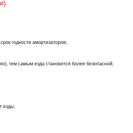
и).
 срок годности амортизаторов;
ях), тем самым езда становится более безопасной;
т езды.