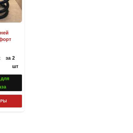
дней
мфорт
из 5
за
2
С
шт
 для
аза
Этот
ТРЫ
товар
имеет
несколько
вариаций.