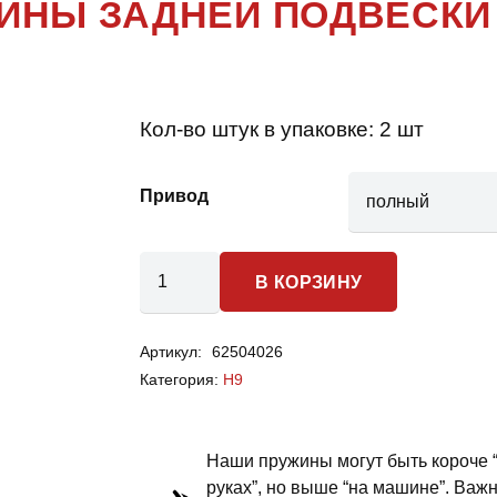
ЖИНЫ ЗАДНЕЙ ПОДВЕСКИ
Кол-во штук в упаковке:
2 шт
Привод
Количество
В КОРЗИНУ
товара
Haval
Артикул:
62504026
H9
Категория:
H9
-
пружины
задней
Наши пружины могут быть короче 
подвески
руках”, но выше “на машине”. Важ