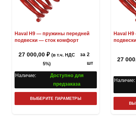
Haval H9 — пружины передней
Haval H9
подвески — сток комфорт
подвеск
27 000,00
₽
за
2
(в т.ч. НДС
27 000
шт
5%)
Наличие:
Доступно для
Наличие:
предзаказа
Этот
ВЫБЕРИТЕ ПАРАМЕТРЫ
ВЫ
товар
имеет
несколько
вариаций.