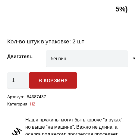
5%)
Кол-во штук в упаковке:
2 шт
Двигатель
Количество
В КОРЗИНУ
товара
Haval
Артикул:
84687437
H2
Категория:
H2
-
пружины
Наши пружины могут быть короче “в руках”,
передней
но выше “на машине”. Важно не длина, а
подвески
осадка под весом: прогрессия проседает