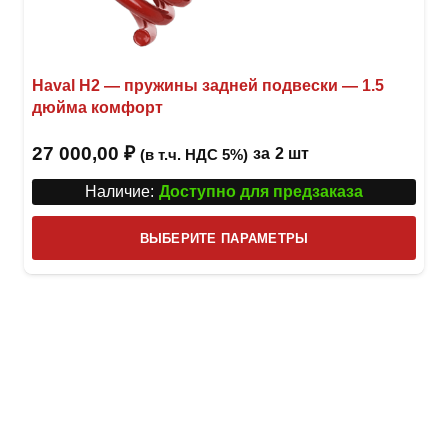
Haval H2 — пружины задней подвески — 1.5
дюйма комфорт
27 000,00
₽
за
2 шт
(в т.ч. НДС 5%)
Наличие:
Доступно для предзаказа
Этот
ВЫБЕРИТЕ ПАРАМЕТРЫ
това
имее
неск
вари
Опци
можн
выбр
на