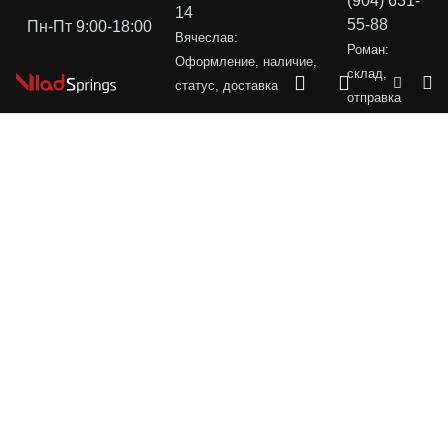
(904) 631-
14
55-88
Пн-Пт 9:00-18:00
Вячеслав:
Роман:
Оформление, наличие,
склад,
статус, доставка
отправка