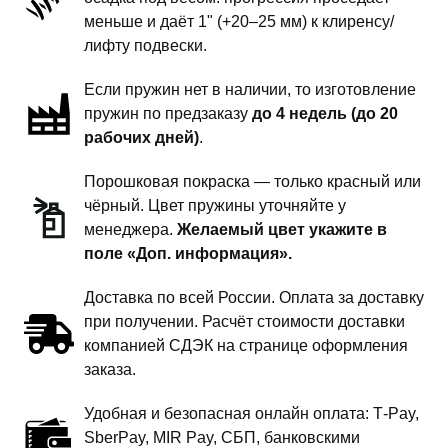
-
меньше и даёт 1" (+20–25 мм) к клиренсу/
1.5
лифту подвески.
дюйма
Если пружин нет в наличии, то изготовление
комфорт
пружин по предзаказу
до 4 недель (до 20
рабочих дней)
.
Порошковая покраска — только красный или
чёрный. Цвет пружины уточняйте у
менеджера.
Желаемый цвет укажите в
поле «Доп. информация».
Доставка по всей России. Оплата за доставку
при получении. Расчёт стоимости доставки
компанией СДЭК на странице оформления
заказа.
Удобная и безопасная онлайн оплата: T‑Pay,
SberPay, MIR Pay, СБП, банковскими