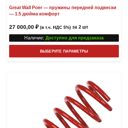
Great Wall Poer — пружины передней подвески
— 1.5 дюйма комфорт
27 000,00
₽
за
2 шт
(в т.ч. НДС 5%)
Наличие:
Доступно для предзаказа
Этот
ВЫБЕРИТЕ ПАРАМЕТРЫ
това
имее
неск
вари
Опци
можн
выбр
на
стра
товар