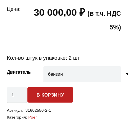
Цена:
30 000,00
₽
(в т.ч. НДС
5%)
Кол-во штук в упаковке:
2 шт
Двигатель
Количество
В КОРЗИНУ
товара
Great
Артикул:
31602550-2-1
Wall
Категория:
Poer
Poer
-