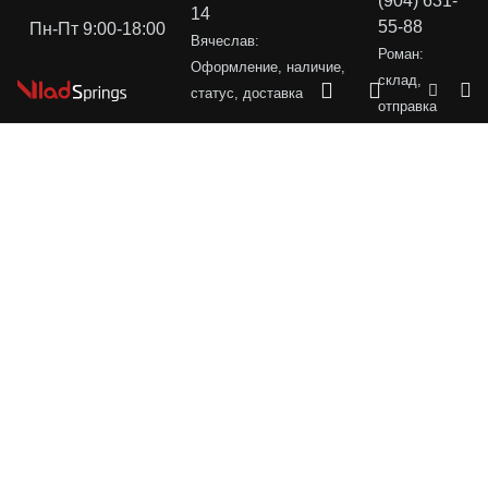
(904) 631-
14
55-88
Пн-Пт 9:00-18:00
Вячеслав:
Роман:
Оформление, наличие,
склад,
статус, доставка
отправка