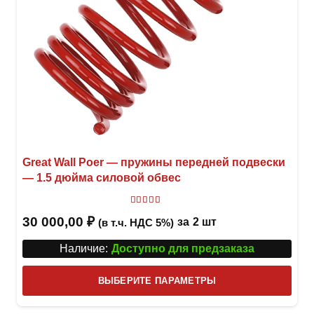
Great Wall Poer — пружины передней подвески
— 1.5 дюйма силовой обвес
Оценка
5.00
из 5
30 000,00
₽
за
2 шт
(в т.ч. НДС 5%)
Наличие:
Доступно для предзаказа
Этот
ВЫБЕРИТЕ ПАРАМЕТРЫ
това
имее