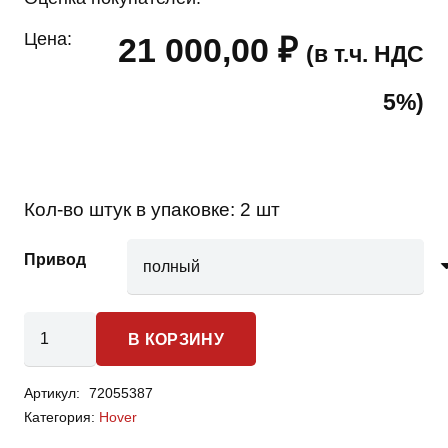
Цена:
21 000,00
₽
(в т.ч. НДС
5%)
Кол-во штук в упаковке:
2 шт
Привод
Количество
В КОРЗИНУ
товара
Great
Артикул:
72055387
Wall
Категория:
Hover
Hover