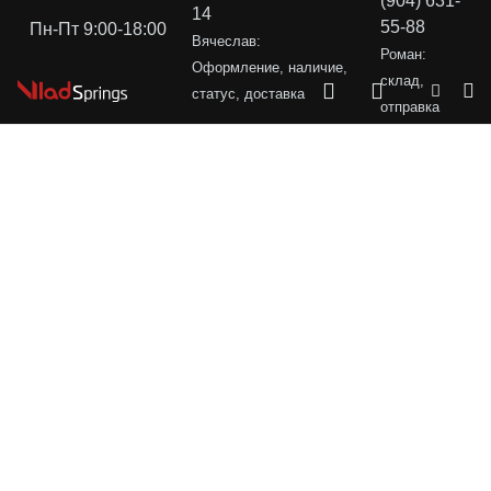
(904) 631-
14
55-88
Пн-Пт 9:00-18:00
Вячеслав:
Роман:
Оформление, наличие,
склад,
статус, доставка
отправка