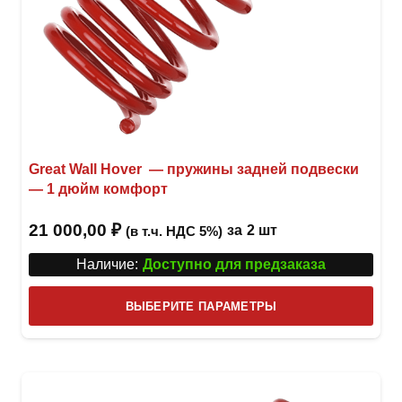
Great Wall Hover — пружины задней подвески
— 1 дюйм комфорт
21 000,00
₽
за
2 шт
(в т.ч. НДС 5%)
Наличие:
Доступно для предзаказа
Этот
ВЫБЕРИТЕ ПАРАМЕТРЫ
това
имее
неск
вари