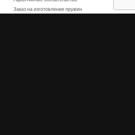
Заказ на изготовление пружин
Рекламация
Блог / Статьи
Фотоотчёты
Видео
Оформление заказа
Необходимые данные
Сроки изготовления
Упаковка заказа
Доставка
Оплата