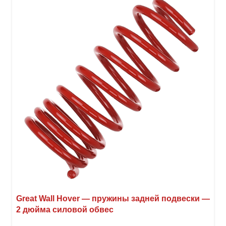
Опци
можн
выбр
на
стра
товар
Great Wall Hover — пружины задней подвески —
2 дюйма силовой обвес