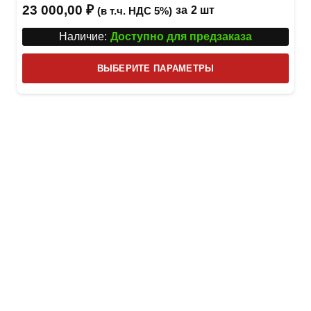
23 000,00
₽
за
2 шт
(в т.ч. НДС 5%)
Наличие:
Доступно для предзаказа
Этот
ВЫБЕРИТЕ ПАРАМЕТРЫ
това
имее
неск
вари
Опци
можн
выбр
на
стра
товар