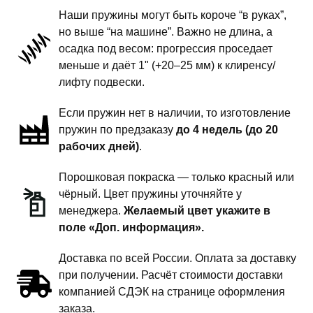
-
Наши пружины могут быть короче “в руках”,
пружины
но выше “на машине”. Важно не длина, а
задней
осадка под весом: прогрессия проседает
подвески
меньше и даёт 1" (+20–25 мм) к клиренсу/
-
лифту подвески.
2
Если пружин нет в наличии, то изготовление
дюйма
пружин по предзаказу
до 4 недель (до 20
комфорт
рабочих дней)
.
Порошковая покраска — только красный или
чёрный. Цвет пружины уточняйте у
менеджера.
Желаемый цвет укажите в
поле «Доп. информация».
Доставка по всей России. Оплата за доставку
при получении. Расчёт стоимости доставки
компанией СДЭК на странице оформления
заказа.