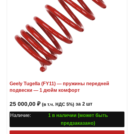
Geely Tugella (FY11) — пружины передней
подвески — 1 дюйм комфорт
25 000,00
₽
за
2 шт
(в т.ч. НДС 5%)
Наличие:
1 в наличии (может быть
предзаказано)
Этот