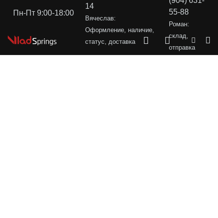
(904) 631-
14
55-88
Пн-Пт 9:00-18:00
Вячеслав:
Роман:
Оформление, наличие,
склад,
статус, доставка
отправка