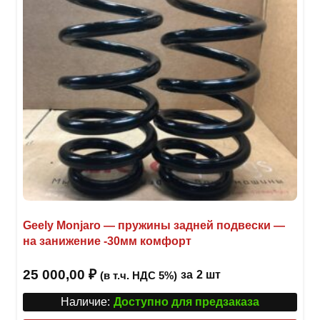
Geely Monjaro — пружины задней подвески —
на занижение -30мм комфорт
25 000,00
₽
за
2 шт
(в т.ч. НДС 5%)
Наличие:
Доступно для предзаказа