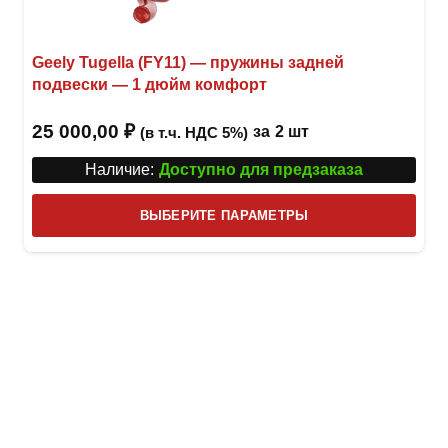
Geely Tugella (FY11) — пружины задней
подвески — 1 дюйм комфорт
25 000,00
₽
за
2 шт
(в т.ч. НДС 5%)
Наличие:
Доступно для предзаказа
Этот
ВЫБЕРИТЕ ПАРАМЕТРЫ
това
имее
неск
вари
Опци
можн
выбр
на
стра