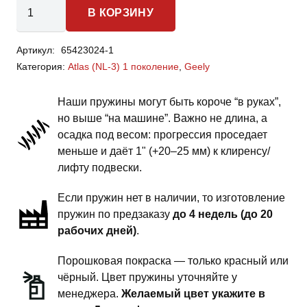
Количество
В КОРЗИНУ
товара
Geely
Артикул:
65423024-1
Atlas
Категория:
Atlas (NL-3) 1 поколение
,
Geely
(NL-
3)
Наши пружины могут быть короче “в руках”,
1
но выше “на машине”. Важно не длина, а
поколение
осадка под весом: прогрессия проседает
-
меньше и даёт 1" (+20–25 мм) к клиренсу/
пружины
лифту подвески.
задней
Если пружин нет в наличии, то изготовление
подвески
пружин по предзаказу
до 4 недель (до 20
-
рабочих дней)
.
1
дюйм
Порошковая покраска — только красный или
комфорт
чёрный. Цвет пружины уточняйте у
менеджера.
Желаемый цвет укажите в