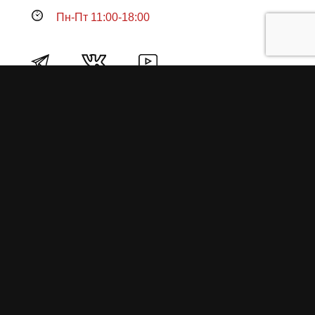
Пн-Пт 11:00-18:00
Продукция
О пружинах
Замена по гарантии
Гарантийные обязательства
Заказ на изготовление пружин
Рекламация
Блог / Статьи
Фотоотчёты
Видео