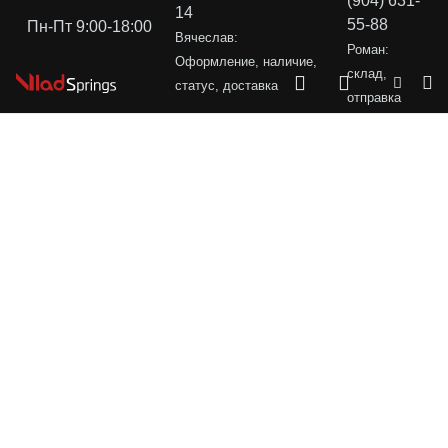
(904) 631-
14
55-88
Пн-Пт 9:00-18:00
Вячеслав:
Роман:
Оформление, наличие,
склад,
статус, доставка
отправка