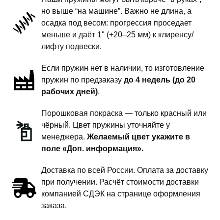
-
но выше “на машине”. Важно не длина, а
пружины
осадка под весом: прогрессия проседает
передней
меньше и даёт 1" (+20–25 мм) к клиренсу/
подвески
лифту подвески.
-
Если пружин нет в наличии, то изготовление
1
пружин по предзаказу
до 4 недель (до 20
дюйм
рабочих дней)
.
комфорт
Порошковая покраска — только красный или
чёрный. Цвет пружины уточняйте у
менеджера.
Желаемый цвет укажите в
поле «Доп. информация».
Доставка по всей России. Оплата за доставку
при получении. Расчёт стоимости доставки
компанией СДЭК на странице оформления
заказа.