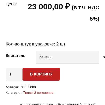
Цена:
23 000,00
₽
(в т.ч. НДС
5%)
Кол-во штук в упаковке:
2 шт
Двигатель
Количество
В КОРЗИНУ
товара
Ford
Артикул:
88056888
Transit
Категория:
Transit 2 поколение
2
поколение
Наши пружины могут быть короче “в руках”,