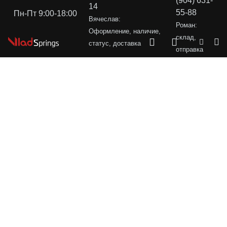
(904) 631-
14
55-88
Пн-Пт 9:00-18:00
Вячеслав:
Роман:
Оформление, наличие,
склад,
статус, доставка
отправка