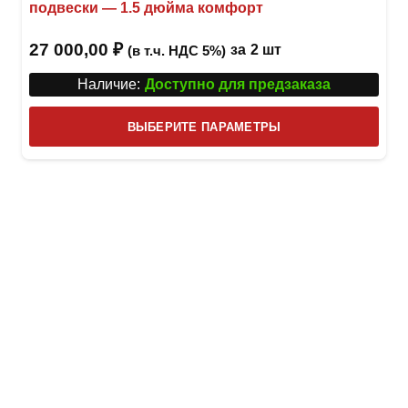
подвески — 1.5 дюйма комфорт
27 000,00
₽
за
2 шт
(в т.ч. НДС 5%)
Наличие:
Доступно для предзаказа
Этот
ВЫБЕРИТЕ ПАРАМЕТРЫ
това
имее
неск
вари
Опци
можн
выбр
на
стра
товар