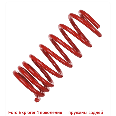
неск
вари
Опци
можн
выбр
на
стра
товар
Ford Explorer 4 поколение — пружины задней