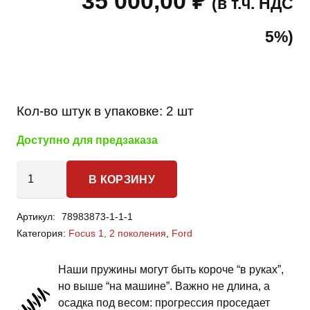
35 000,00
₽
(в т.ч. НДС
5%)
Кол-во штук в упаковке:
2 шт
Доступно для предзаказа
Количество
В КОРЗИНУ
товара
Ford
Артикул:
78983873-1-1-1
Focus
Категория:
Focus 1, 2 поколения
,
Ford
-
пружины
Наши пружины могут быть короче “в руках”,
задней
но выше “на машине”. Важно не длина, а
подвески
осадка под весом: прогрессия проседает