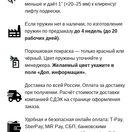
-
меньше и даёт 1" (+20–25 мм) к клиренсу/
под
лифту подвески.
автомузыку
Если пружин нет в наличии, то изготовление
пружин по предзаказу
до 4 недель (до 20
рабочих дней)
.
Порошковая покраска — только красный или
чёрный. Цвет пружины уточняйте у
менеджера.
Желаемый цвет укажите в
поле «Доп. информация».
Доставка по всей России. Оплата за доставку
при получении. Расчёт стоимости доставки
компанией СДЭК на странице оформления
заказа.
Удобная и безопасная онлайн оплата: T‑Pay,
SberPay, MIR Pay, СБП, банковскими