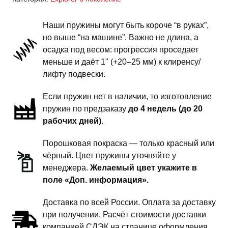
6
поколение
Наши пружины могут быть короче “в руках”,
-
но выше “на машине”. Важно не длина, а
пружины
осадка под весом: прогрессия проседает
задней
меньше и даёт 1" (+20–25 мм) к клиренсу/
подвески
лифту подвески.
-
Если пружин нет в наличии, то изготовление
1
пружин по предзаказу
до 4 недель (до 20
дюйм
рабочих дней)
.
комфорт
Порошковая покраска — только красный или
чёрный. Цвет пружины уточняйте у
менеджера.
Желаемый цвет укажите в
поле «Доп. информация».
Доставка по всей России. Оплата за доставку
при получении. Расчёт стоимости доставки
компанией СДЭК на странице оформления