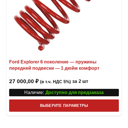
Ford Explorer 6 поколение — пружины
передней подвески — 1 дюйм комфорт
27 000,00
₽
за
2 шт
(в т.ч. НДС 5%)
Наличие:
Доступно для предзаказа
Этот
ВЫБЕРИТЕ ПАРАМЕТРЫ
това
имее
неск