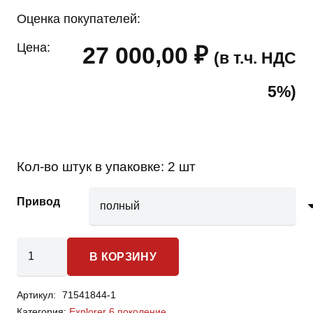
Оценка покупателей:
Цена:
27 000,00
₽
(в т.ч. НДС
5%)
Кол-во штук в упаковке:
2 шт
Привод
Количество
В КОРЗИНУ
товара
Ford
Артикул:
71541844-1
Explorer
Категория:
Explorer 6 поколение