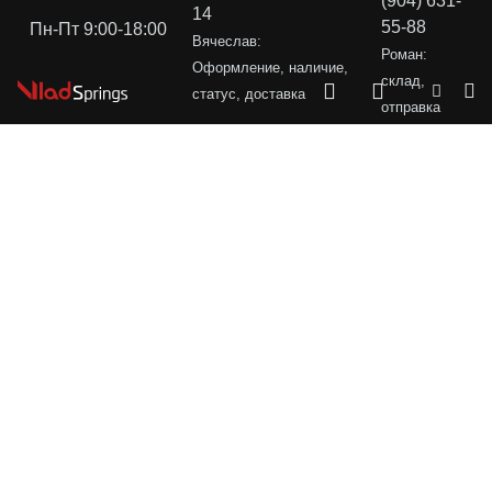
(904) 631-
14
55-88
Пн-Пт 9:00-18:00
Вячеслав:
Роман:
Оформление, наличие,
склад,
статус, доставка
отправка