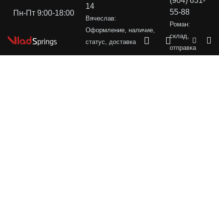
(904) 631-
14
55-88
Пн-Пт 9:00-18:00
Вячеслав:
Роман:
Оформление, наличие,
склад,
статус, доставка
отправка