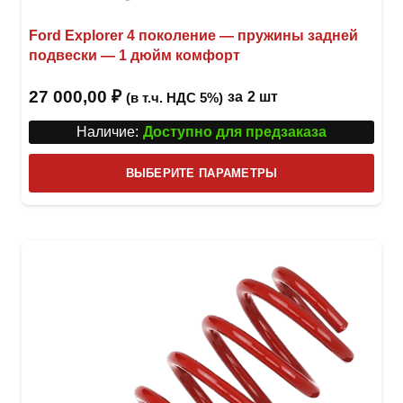
Ford Explorer 4 поколение — пружины задней
подвески — 1 дюйм комфорт
27 000,00
₽
за
2 шт
(в т.ч. НДС 5%)
Наличие:
Доступно для предзаказа
Этот
ВЫБЕРИТЕ ПАРАМЕТРЫ
това
имее
неск
вари
Опци
можн
выбр
на
стра
товар