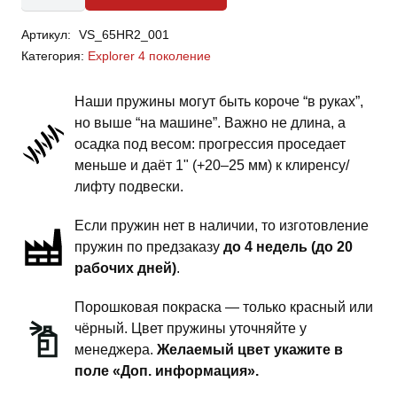
Ford
Артикул:
VS_65HR2_001
Explorer
Категория:
Explorer 4 поколение
4
поколение
Наши пружины могут быть короче “в руках”,
-
но выше “на машине”. Важно не длина, а
пружины
осадка под весом: прогрессия проседает
передней
меньше и даёт 1" (+20–25 мм) к клиренсу/
подвески
лифту подвески.
-
Если пружин нет в наличии, то изготовление
1.5
пружин по предзаказу
до 4 недель (до 20
дюйма
рабочих дней)
.
комфорт
Порошковая покраска — только красный или
чёрный. Цвет пружины уточняйте у
менеджера.
Желаемый цвет укажите в
поле «Доп. информация».