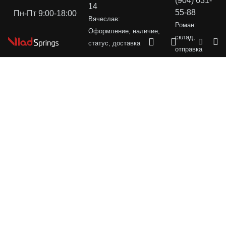
(904) 631-
14
55-88
Пн-Пт 9:00-18:00
Вячеслав:
Роман:
Оформление, наличие,
склад,
статус, доставка
отправка