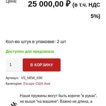
Цена:
25 000,00
₽
(в т.ч. НДС
5%)
Кол-во штук в упаковке:
2 шт
Доступно для предзаказа
Количество
В КОРЗИНУ
товара
Ford
Артикул:
VS_NEW_030
Escape
Категория:
Escape США 4wd
США
4WD
Наши пружины могут быть короче “в руках”,
-
но выше “на машине”. Важно не длина, а
пружины