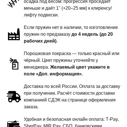
осадка под весом: прогрессия проседает
задней
меньше и даёт 1" (+20–25 мм) к клиренсу/
подвески
лифту подвески.
-
Если пружин нет в наличии, то изготовление
1
пружин по предзаказу
до 4 недель (до 20
дюйм
рабочих дней)
.
комфорт
Порошковая покраска — только красный или
чёрный. Цвет пружины уточняйте у
менеджера.
Желаемый цвет укажите в
поле «Доп. информация».
Доставка по всей России. Оплата за доставку
при получении. Расчёт стоимости доставки
компанией СДЭК на странице оформления
заказа.
Удобная и безопасная онлайн оплата: T‑Pay,
SberPay, MIR Pay, СБП, банковскими