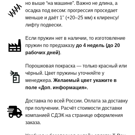
но выше “на машине”. Важно не длина, а
подвески
осадка под весом: прогрессия проседает
-
меньше и даёт 1" (+20–25 мм) к клиренсу/
1
лифту подвески.
дюйм
Если пружин нет в наличии, то изготовление
комфорт
пружин по предзаказу
до 4 недель (до 20
рабочих дней)
.
Порошковая покраска — только красный или
чёрный. Цвет пружины уточняйте у
менеджера.
Желаемый цвет укажите в
поле «Доп. информация».
Доставка по всей России. Оплата за доставку
при получении. Расчёт стоимости доставки
компанией СДЭК на странице оформления
заказа.