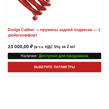
Dodge Caliber — пружины задней подвески — 1
дюйм комфорт
23 000,00
₽
за
2 шт
(в т.ч. НДС 5%)
Наличие:
Доступно для предзаказа
Этот
ВЫБЕРИТЕ ПАРАМЕТРЫ
това
имее
неск
вари
Опци
можн
выбр