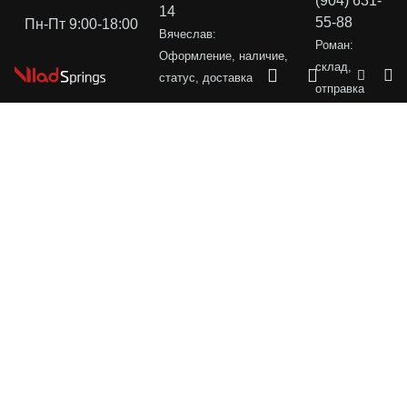
(904) 631-
14
55-88
Пн-Пт 9:00-18:00
Вячеслав:
Роман:
Оформление, наличие,
склад,
статус, доставка
отправка