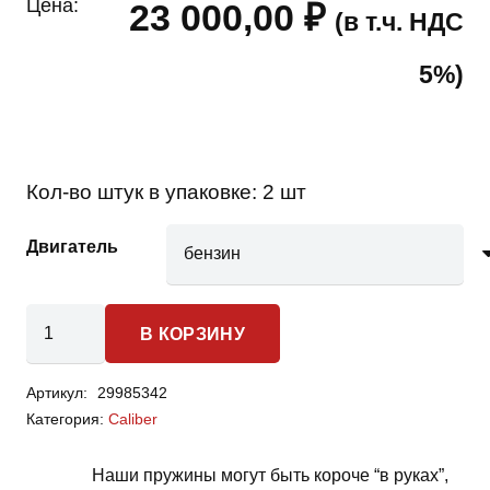
Цена:
23 000,00
₽
(в т.ч. НДС
5%)
Кол-во штук в упаковке:
2 шт
Двигатель
Количество
В КОРЗИНУ
товара
Dodge
Артикул:
29985342
Caliber
Категория:
Caliber
-
пружины
Наши пружины могут быть короче “в руках”,
передней