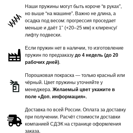
поколение
Наши пружины могут быть короче “в руках”,
-
но выше “на машине”. Важно не длина, а
пружины
осадка под весом: прогрессия проседает
передней
меньше и даёт 1" (+20–25 мм) к клиренсу/
подвески
лифту подвески.
-
Если пружин нет в наличии, то изготовление
1
пружин по предзаказу
до 4 недель (до 20
дюйм
рабочих дней)
.
комфорт
Порошковая покраска — только красный или
чёрный. Цвет пружины уточняйте у
менеджера.
Желаемый цвет укажите в
поле «Доп. информация».
Доставка по всей России. Оплата за доставку
при получении. Расчёт стоимости доставки
компанией СДЭК на странице оформления
заказа.