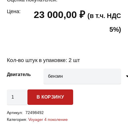
Цена:
23 000,00
₽
(в т.ч. НДС
5%)
Кол-во штук в упаковке:
2 шт
Двигатель
Количество
В КОРЗИНУ
товара
Chrysler
Артикул:
72498492
Voyager
Категория:
Voyager 4 поколение
4