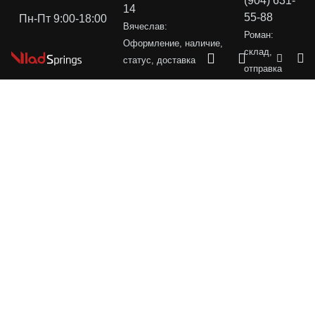
(904) 631-
14
55-88
Пн-Пт 9:00-18:00
Вячеслав:
Роман:
Оформление, наличие,
склад,
статус, доставка
отправка