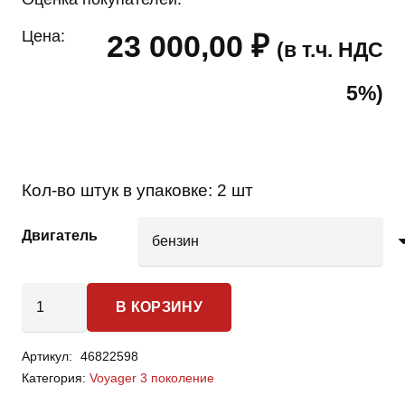
Цена:
23 000,00
₽
(в т.ч. НДС
5%)
Кол-во штук в упаковке:
2 шт
Двигатель
Количество
В КОРЗИНУ
товара
Chrysler
Артикул:
46822598
Voyager
Категория:
Voyager 3 поколение
3