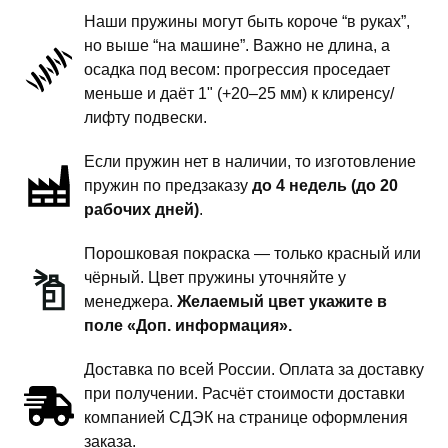
поколение
Наши пружины могут быть короче “в руках”,
-
но выше “на машине”. Важно не длина, а
пружины
осадка под весом: прогрессия проседает
передней
меньше и даёт 1" (+20–25 мм) к клиренсу/
подвески
лифту подвески.
-
Если пружин нет в наличии, то изготовление
1
пружин по предзаказу
до 4 недель (до 20
дюйм
рабочих дней)
.
комфорт
Порошковая покраска — только красный или
чёрный. Цвет пружины уточняйте у
менеджера.
Желаемый цвет укажите в
поле «Доп. информация».
Доставка по всей России. Оплата за доставку
при получении. Расчёт стоимости доставки
компанией СДЭК на странице оформления
заказа.