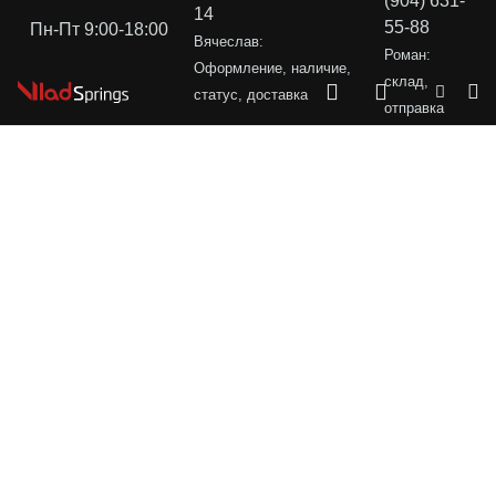
(904) 631-
14
55-88
Пн-Пт 9:00-18:00
Вячеслав:
Роман:
Оформление, наличие,
склад,
статус, доставка
отправка