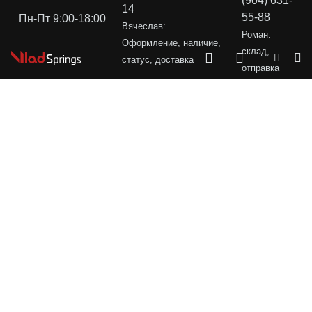
(904) 631-
14
55-88
Пн-Пт 9:00-18:00
Вячеслав:
Роман:
Оформление, наличие,
склад,
статус, доставка
отправка