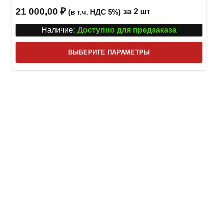
21 000,00
₽
за
2 шт
(в т.ч. НДС 5%)
Наличие:
Доступно для предзаказа
Этот
ВЫБЕРИТЕ ПАРАМЕТРЫ
това
имее
неск
вари
Опци
можн
выбр
на
стра
товар