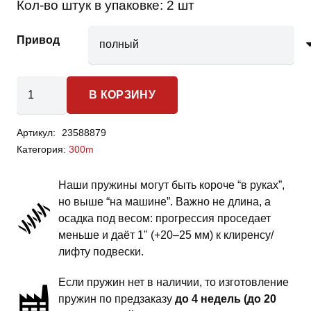
Кол-во штук в упаковке:
2 шт
Привод
Количество
В КОРЗИНУ
товара
Chrysler
Артикул:
23588879
300m
Категория:
300m
-
пружины
Наши пружины могут быть короче “в руках”,
задней
но выше “на машине”. Важно не длина, а
подвески
осадка под весом: прогрессия проседает
-
меньше и даёт 1" (+20–25 мм) к клиренсу/
1
лифту подвески.
дюйм
Если пружин нет в наличии, то изготовление
комфорт
пружин по предзаказу
до 4 недель (до 20