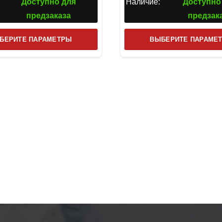
Доступно для
Наличие:
Доступно
предзаказа
предзак
Этот
БЕРИТЕ ПАРАМЕТРЫ
ВЫБЕРИТЕ ПАРАМЕ
товар
имеет
несколько
вариаций.
Опции
можно
выбрать
на
странице
товара.