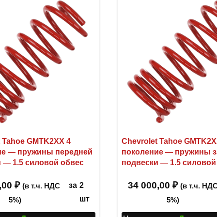
t Tahoe GMTK2XX 4
Chevrolet Tahoe GMTK2X
ие — пружины передней
поколение — пружины 
 — 1.5 силовой обвес
подвески — 1.5 силовой
,00
₽
34 000,00
₽
за
2
(в т.ч. НДС
(в т.ч. НД
шт
5%)
5%)