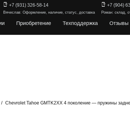
+7 (931) 326-58-14
+7 (904) 6
Вячеслав: Оформление, наличие, статус, доставка
Роман: склад, о
ии
Приобретение
Техподдержка
Отзывы
/
Chevrolet Tahoe GMTK2XX 4 поколение — пружины задне
ИНЫ ПОДВЕ