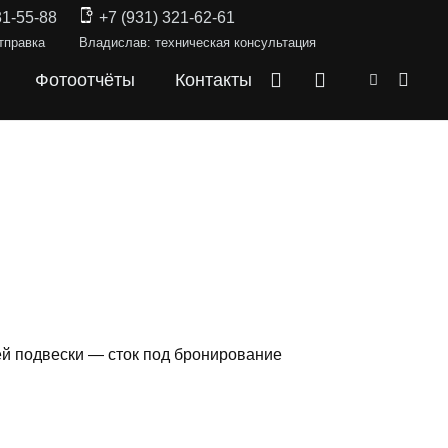
31-55-88
+7 (931) 321-62-61
тправка
Владислав: техническая консультация
Фотоотчёты
Контакты
й подвески — сток под бронирование
СКИ —