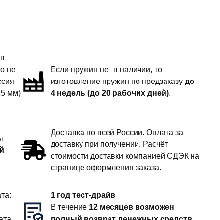
“в
но не
Если пружин нет в наличии, то
ссия
изготовление пружин по предзаказу
до
25 мм)
4 недель (до 20 рабочих дней)
.
Доставка по всей России. Оплата за
ы
доставку при получении. Расчёт
й
стоимости доставки компанией СДЭК на
странице оформления заказа.
та:
1 год тест-драйв
В течение
12 месяцев возможен
ата
полный возврат денежных средств