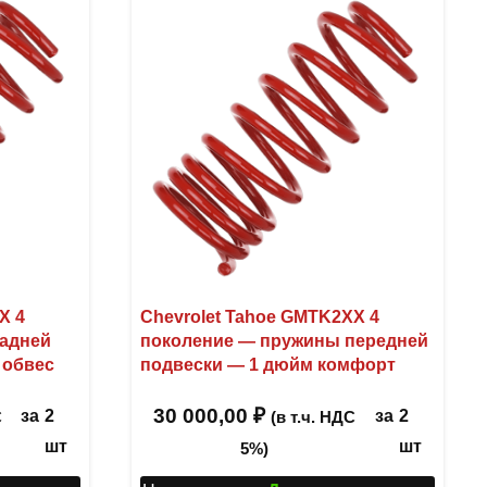
X 4
Chevrolet Tahoe GMTK2XX 4
задней
поколение — пружины передней
 обвес
подвески — 1 дюйм комфорт
30 000,00
₽
за
2
за
2
С
(в т.ч. НДС
шт
шт
5%)