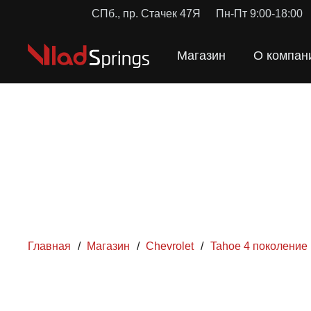
СПб., пр. Стачек 47Я
Пн-Пт 9:00-18:00
Магазин
О компан
Главная
/
Магазин
/
Chevrolet
/
Tahoe 4 поколение
ПРУЖ