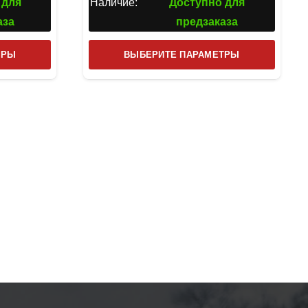
 для
Наличие:
Доступно для
аза
предзаказа
Этот
Этот
ТРЫ
ВЫБЕРИТЕ ПАРАМЕТРЫ
товар
товар
имеет
имеет
несколько
несколь
вариаций.
вариаци
Опции
Опции
можно
можно
выбрать
выбрат
на
на
странице
страниц
товара.
товара.