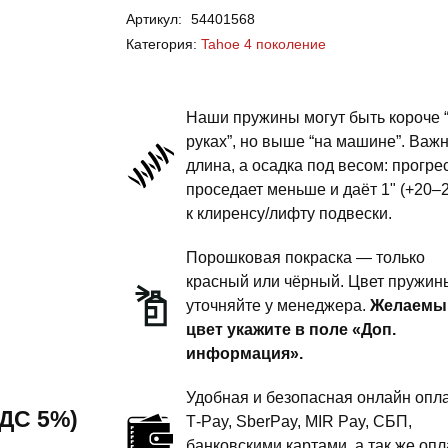
Артикул:
54401568
Tahoe
Категория:
Tahoe 4 поколение
GMTK2XX
4
поколение
Наши пружины могут быть короче 
-
руках”, но выше “на машине”. Важ
длина, а осадка под весом: прогре
пружины
проседает меньше и даёт 1" (+20–
задней
к клиренсу/лифту подвески.
подвески
-
Порошковая покраска — только
сток
красный или чёрный. Цвет пружин
уточняйте у менеджера.
Желаемы
под
цвет укажите в поле «Доп.
бронирование
информация».
Удобная и безопасная онлайн опла
 НДС 5%)
T‑Pay, SberPay, MIR Pay, СБП,
банковскими картами, а так же опл