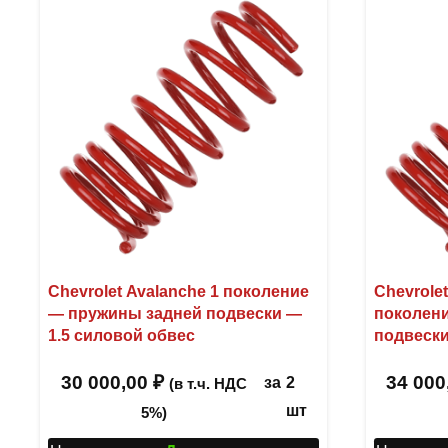
Chevrolet Avalanche 1 поколение
Chevrole
— пружины задней подвески —
поколен
1.5 силовой обвес
подвески
30 000,00
₽
34 000
за
2
(в т.ч. НДС
шт
5%)