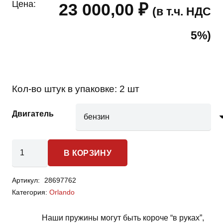
Цена:
23 000,00
₽
(в т.ч. НДС
5%)
Кол-во штук в упаковке:
2 шт
Двигатель
Количество
В КОРЗИНУ
товара
Chevrolet
Артикул:
28697762
Orlando
Категория:
Orlando
-
пружины
Наши пружины могут быть короче “в руках”,
передней