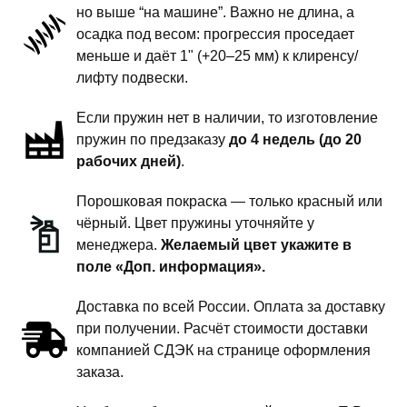
но выше “на машине”. Важно не длина, а
подвески
осадка под весом: прогрессия проседает
-
меньше и даёт 1" (+20–25 мм) к клиренсу/
1
лифту подвески.
дюйм
Если пружин нет в наличии, то изготовление
комфорт
пружин по предзаказу
до 4 недель (до 20
рабочих дней)
.
Порошковая покраска — только красный или
чёрный. Цвет пружины уточняйте у
менеджера.
Желаемый цвет укажите в
поле «Доп. информация».
Доставка по всей России. Оплата за доставку
при получении. Расчёт стоимости доставки
компанией СДЭК на странице оформления
заказа.