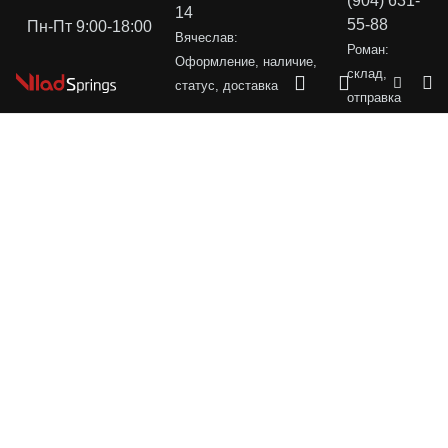
(904) 631-
14
55-88
Пн-Пт 9:00-18:00
Вячеслав:
Роман:
Оформление, наличие,
склад,
статус, доставка
отправка