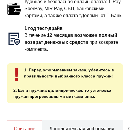
Удобная и безопасная онлайн оплата: T‑Pay,
SberPay, MIR Pay, СБП, банковскими
картами, а так же оплата "Долями" от Т-Банк.
1 год тест-драйв
В течение
12 месяцев возможен полный
возврат денежных средств
при возврате
комплекта.
!
1. Перед оформлением заказа, убедитесь в
правильности выбранного класса пружин!
2. Если пружина цилиндрическая, то установка
пружин прогрессивными витками вниз.
Описание
Дополнительная информация