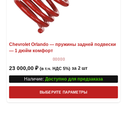
Chevrolet Orlando — пружины задней подвески
— 1 дюйм комфорт
Оценка
5.00
из 5
23 000,00
₽
за
2 шт
(в т.ч. НДС 5%)
Наличие:
Доступно для предзаказа
Этот
ВЫБЕРИТЕ ПАРАМЕТРЫ
това
имее
неск
вари
Опци