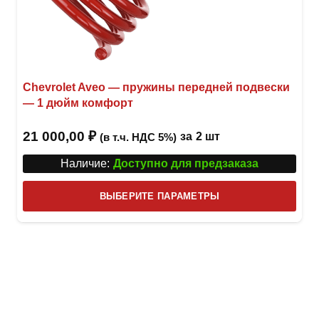
Chevrolet Aveo — пружины передней подвески
— 1 дюйм комфорт
21 000,00
₽
за
2 шт
(в т.ч. НДС 5%)
Наличие:
Доступно для предзаказа
Этот
ВЫБЕРИТЕ ПАРАМЕТРЫ
това
имее
неск
вари
Опци
можн
выбр