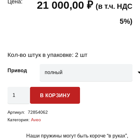
Цена:
21 000,00
₽
(в т.ч. НДС
5%)
Кол-во штук в упаковке:
2 шт
Привод
Количество
В КОРЗИНУ
товара
Chevrolet
Артикул:
72854062
Aveo
Категория:
Aveo
-
пружины
Наши пружины могут быть короче “в руках”,
задней