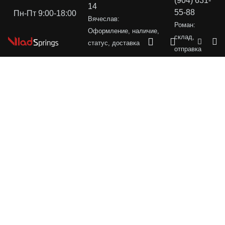
(904) 631-
14
55-88
Пн-Пт 9:00-18:00
Вячеслав:
Роман:
Оформление, наличие,
склад,
статус, доставка
отправка