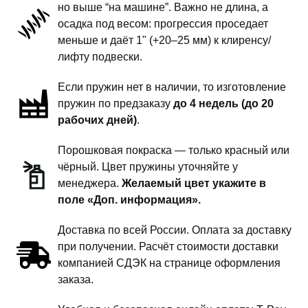
но выше “на машине”. Важно не длина, а
подвески
осадка под весом: прогрессия проседает
-
меньше и даёт 1" (+20–25 мм) к клиренсу/
1
лифту подвески.
дюйм
Если пружин нет в наличии, то изготовление
комфорт
пружин по предзаказу
до 4 недель (до 20
рабочих дней)
.
Порошковая покраска — только красный или
чёрный. Цвет пружины уточняйте у
менеджера.
Желаемый цвет укажите в
поле «Доп. информация».
Доставка по всей России. Оплата за доставку
при получении. Расчёт стоимости доставки
компанией СДЭК на странице оформления
заказа.