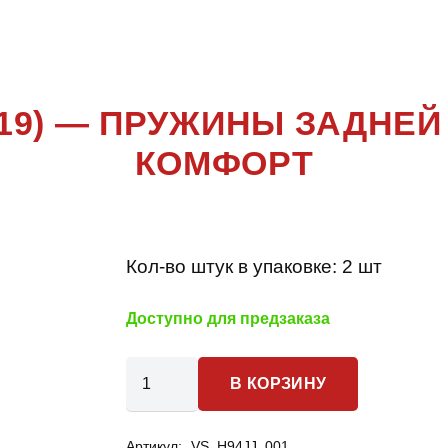
4 PRO(T19)
T19) — ПРУЖИНЫ ЗАДНЕ
КОМФОРТ
Кол-во штук в упаковке:
2 шт
Доступно для предзаказа
Количество
В КОРЗИНУ
товара
Chery
Артикул:
VS_H94JJ_001