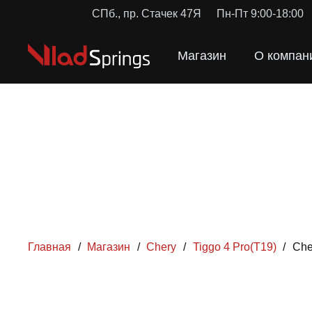
СПб., пр. Стачек 47Я
Пн-Пт 9:00-18:00
Магазин
О компан
Главная
/
Магазин
/
Chery
/
Tiggo 4 Pro(T19)
/
Che
ПРУЖ