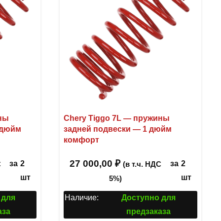
ины
Chery Tiggo 7L — пружины
 дюйм
задней подвески — 1 дюйм
комфорт
27 000,00
₽
за
2
за
2
С
(в т.ч. НДС
шт
шт
5%)
 для
Наличие:
Доступно для
аза
предзаказа