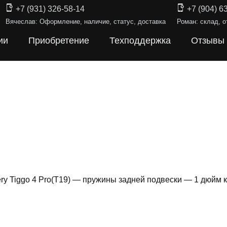
+7 (931) 326-58-14
+7 (904) 6
Вячеслав: Оформление, наличие, статус, доставка
Роман: склад, о
ии
Приобретение
Техподдержка
Отзывы
ry Tiggo 4 Pro(T19) — пружины задней подвески — 1 дюйм
ИНЫ ПОДВЕ