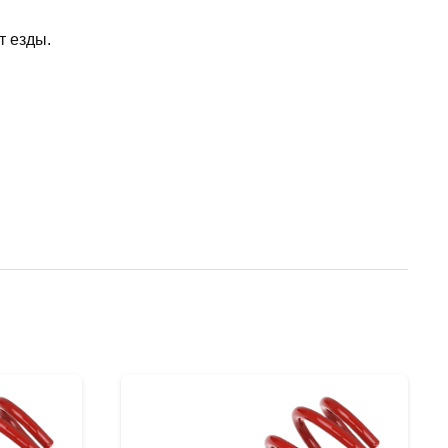
т езды.