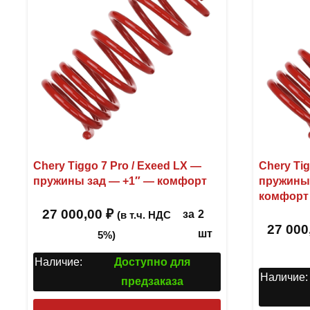
Chery Tiggo 7 Pro / Exeed LX —
Chery Tig
пружины зад — +1″ — комфорт
пружины
комфорт
27 000,00
₽
за
2
(в т.ч. НДС
27 000
шт
5%)
Наличие:
Доступно для
Наличие:
предзаказа