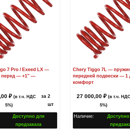
go 7 Pro / Exeed LX —
Chery Tiggo 7L — пруж
 перед — +1″ —
передней подвески — 1
комфорт
,00
₽
27 000,00
₽
за
2
(в т.ч. НДС
(в т.ч. НД
шт
5%)
5%)
Доступно для
Наличие:
Доступно
предзаказа
предзак