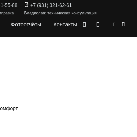
31-55-88
+7 (931) 321-62-61
тправка
Владислав: техническая консультация
Фотоотчёты
Контакты
 комфорт
СКИ —