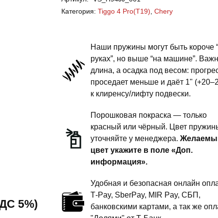
Tiggo
Категория:
Tiggo 4 Pro(T19)
,
Chery
4
Pro(T19)
-
Наши пружины могут быть короче 
пружины
руках”, но выше “на машине”. Важ
длина, а осадка под весом: прогре
задней
проседает меньше и даёт 1" (+20–
подвески
к клиренсу/лифту подвески.
-
1
Порошковая покраска — только
дюйм
красный или чёрный. Цвет пружин
уточняйте у менеджера.
Желаемы
комфорт
цвет укажите в поле «Доп.
информация».
Удобная и безопасная онлайн опла
T‑Pay, SberPay, MIR Pay, СБП,
 НДС 5%)
банковскими картами, а так же опл